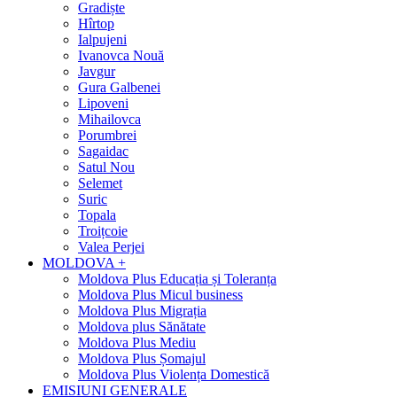
Gradiște
Hîrtop
Ialpujeni
Ivanovca Nouă
Javgur
Gura Galbenei
Lipoveni
Mihailovca
Porumbrei
Sagaidac
Satul Nou
Selemet
Suric
Topala
Troițcoie
Valea Perjei
MOLDOVA +
Moldova Plus Educația și Toleranța
Moldova Plus Micul business
Moldova Plus Migrația
Moldova plus Sănătate
Moldova Plus Mediu
Moldova Plus Șomajul
Moldova Plus Violența Domestică
EMISIUNI GENERALE