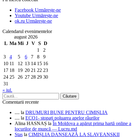
Facebook
Urmărește-ne
Youtube
Urmărește-ne
ok.ru
Urmărește-ne
Calendarul evenimentelor
august 2026
L
Ma
Mi
J
V
S
D
1
2
3
4
5
6
7
8
9
10
11
12
13
14
15
16
17
18
19
20
21
22
23
24
25
26
27
28
29
30
31
« iul.
Comentarii recente
....
la
DRUMURI BUNE PENTRU CIMIȘLIA
....
la
ECO1- stopați poluarea apelor râurilor
Alina HASNAȘ
la
În Moldova a apărut prima hartă online a
locurilor de muncă — Lucru.md
Stas
la
CIMIȘLIA DANSEAZĂ LA SLAVEANSKII