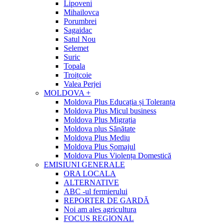
Lipoveni
Mihailovca
Porumbrei
Sagaidac
Satul Nou
Selemet
Suric
Topala
Troițcoie
Valea Perjei
MOLDOVA +
Moldova Plus Educația și Toleranța
Moldova Plus Micul business
Moldova Plus Migrația
Moldova plus Sănătate
Moldova Plus Mediu
Moldova Plus Șomajul
Moldova Plus Violența Domestică
EMISIUNI GENERALE
ORA LOCALA
ALTERNATIVE
ABC -ul fermierului
REPORTER DE GARDĂ
Noi am ales agricultura
FOCUS REGIONAL