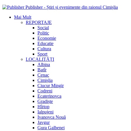
Publisher - Știri și evenimente din raionul Cimișlia
Mai Mult
REPORTAJE
Social
Politic
Economie
Educatie
Cultura
Sport
LOCALITĂȚI
Albina
Batîr
Cenac
Cimișlia
Ciucur Mingir
Codreni
Ecaterinovca
Gradiște
Hîrtop
Ialpujeni
Ivanovca Nouă
Javgur
Gura Galbenei