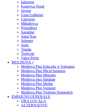
Ialpujeni
Ivanovca Nouă
Javgur
Gura Galbenei
Lipoveni
Mihailovca
Porumbrei
Sagaidac
Satul Nou
Selemet
Suric
Topala
Troițcoie
Valea Perjei
MOLDOVA +
Moldova Plus Educația și Toleranța
Moldova Plus Micul business
Moldova Plus Migrația
Moldova plus Sănătate
Moldova Plus Mediu
Moldova Plus Șomajul
Moldova Plus Violența Domestică
EMISIUNI GENERALE
ORA LOCALA
ALTERNATIVE