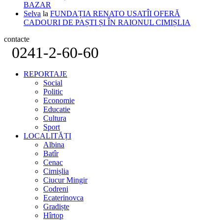
BAZAR
Selva
la
FUNDAȚIA RENATO USATÎI OFERĂ
CADOURI DE PAȘTI ȘI ÎN RAIONUL CIMIȘLIA
contacte
0241-2-60-60
REPORTAJE
Social
Politic
Economie
Educatie
Cultura
Sport
LOCALITĂȚI
Albina
Batîr
Cenac
Cimișlia
Ciucur Mingir
Codreni
Ecaterinovca
Gradiște
Hîrtop