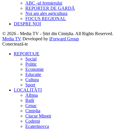
ABC -ul fermierului
REPORTER DE GARDĂ
Noi am ales agricultura
FOCUS REGIONAL
DESPRE NOI
© 2026 - Media TV - Știri din Cimișlia. All Rights Reserved.
Media TV
Developed by
iForward Group
Conectează-te
REPORTAJE
Social
Politic
Economie
Educatie
Cultura
Sport
LOCALITĂȚI
Albina
Batîr
Cenac
Cimișlia
Ciucur Mingir
Codreni
Ecaterinovca