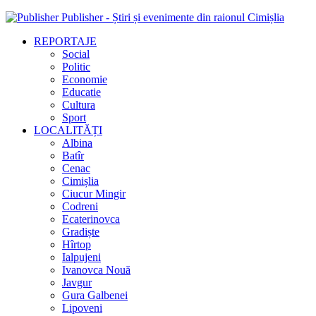
Publisher - Știri și evenimente din raionul Cimișlia
REPORTAJE
Social
Politic
Economie
Educatie
Cultura
Sport
LOCALITĂȚI
Albina
Batîr
Cenac
Cimișlia
Ciucur Mingir
Codreni
Ecaterinovca
Gradiște
Hîrtop
Ialpujeni
Ivanovca Nouă
Javgur
Gura Galbenei
Lipoveni