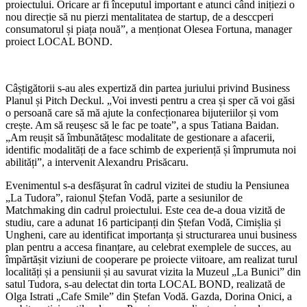
proiectului. Oricare ar fi începutul important e atunci când inițiezi o
nou direcție să nu pierzi mentalitatea de startup, de a desccperi
consumatorul și piața nouă”, a menționat Olesea Fortuna, manager
proiect LOCAL BOND.
Câștigătorii s-au ales expertiză din partea juriului privind Business
Planul și Pitch Deckul. „Voi investi pentru a crea și sper că voi găsi
o persoană care să mă ajute la confecționarea bijuteriilor și vom
crește. Am să reușesc să le fac pe toate”, a spus Tatiana Baidan.
„Am reușit să îmbunătățesc modalitate de gestionare a afacerii,
identific modalități de a face schimb de experiență și împrumuta noi
abilități”, a intervenit Alexandru Prisăcaru.
Evenimentul s-a desfășurat în cadrul vizitei de studiu la Pensiunea
„La Tudora”, raionul Ștefan Vodă, parte a sesiunilor de
Matchmaking din cadrul proiectului. Este cea de-a doua vizită de
studiu, care a adunat 16 participanți din Ștefan Vodă, Cimișlia și
Ungheni, care au identificat importanța și structurarea unui business
plan pentru a accesa finanțare, au celebrat exemplele de succes, au
împărtășit viziuni de cooperare pe proiecte viitoare, am realizat turul
localități și a pensiunii și au savurat vizita la Muzeul „La Bunici” din
satul Tudora, s-au delectat din torta LOCAL BOND, realizată de
Olga Istrati „Cafe Smile” din Ștefan Vodă. Gazda, Dorina Onici, a