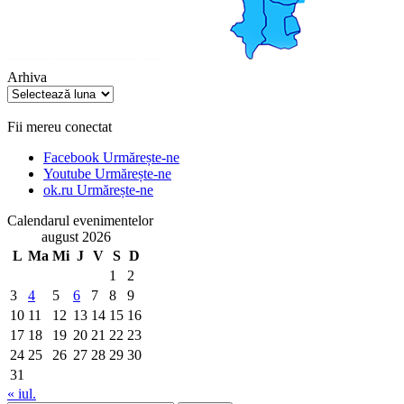
Arhiva
Arhiva
Fii mereu conectat
Facebook
Urmărește-ne
Youtube
Urmărește-ne
ok.ru
Urmărește-ne
Calendarul evenimentelor
august 2026
L
Ma
Mi
J
V
S
D
1
2
3
4
5
6
7
8
9
10
11
12
13
14
15
16
17
18
19
20
21
22
23
24
25
26
27
28
29
30
31
« iul.