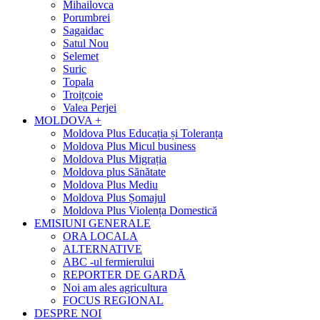
Mihailovca
Porumbrei
Sagaidac
Satul Nou
Selemet
Suric
Topala
Troițcoie
Valea Perjei
MOLDOVA +
Moldova Plus Educația și Toleranța
Moldova Plus Micul business
Moldova Plus Migrația
Moldova plus Sănătate
Moldova Plus Mediu
Moldova Plus Șomajul
Moldova Plus Violența Domestică
EMISIUNI GENERALE
ORA LOCALA
ALTERNATIVE
ABC -ul fermierului
REPORTER DE GARDĂ
Noi am ales agricultura
FOCUS REGIONAL
DESPRE NOI