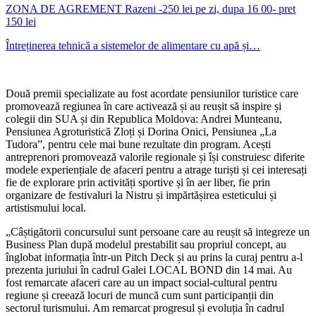
ZONA DE AGREMENT Razeni -250 lei pe zi, dupa 16 00- pret
150 lei
Întreținerea tehnică a sistemelor de alimentare cu apă și…
Două premii specializate au fost acordate pensiunilor turistice care
promovează regiunea în care activează și au reușit să inspire și
colegii din SUA și din Republica Moldova: Andrei Munteanu,
Pensiunea Agroturistică Zloți și Dorina Onici, Pensiunea „La
Tudora”, pentru cele mai bune rezultate din program. Acești
antreprenori promovează valorile regionale și își construiesc diferite
modele experiențiale de afaceri pentru a atrage turiști și cei interesați
fie de explorare prin activități sportive și în aer liber, fie prin
organizare de festivaluri la Nistru și impărtășirea esteticului și
artistismului local.
„Câștigătorii concursului sunt persoane care au reușit să integreze un
Business Plan după modelul prestabilit sau propriul concept, au
înglobat informația într-un Pitch Deck și au prins la curaj pentru a-l
prezenta juriului în cadrul Galei LOCAL BOND din 14 mai. Au
fost remarcate afaceri care au un impact social-cultural pentru
regiune și creează locuri de muncă cum sunt participanții din
sectorul turismului. Am remarcat progresul și evoluția în cadrul