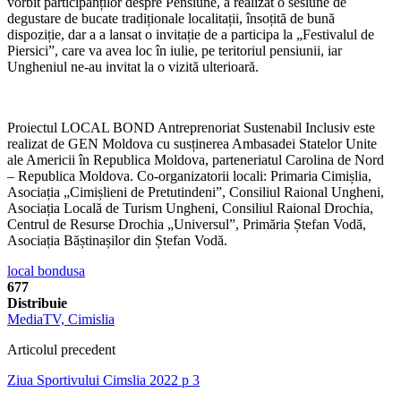
vorbit participanților despre Pensiune, a realizat o sesiune de
degustare de bucate tradiționale localitații, însoțită de bună
dispoziție, dar a a lansat o invitație de a participa la „Festivalul de
Piersici”, care va avea loc în iulie, pe teritoriul pensiunii, iar
Ungheniul ne-au invitat la o vizită ulterioară.
Proiectul LOCAL BOND Antreprenoriat Sustenabil Inclusiv este
realizat de GEN Moldova cu susținerea Ambasadei Statelor Unite
ale Americii în Republica Moldova, parteneriatul Carolina de Nord
– Republica Moldova. Co-organizatorii locali: Primaria Cimișlia,
Asociația „Cimișlieni de Pretutindeni”, Consiliul Raional Ungheni,
Asociația Locală de Turism Ungheni, Consiliul Raional Drochia,
Centrul de Resurse Drochia „Universul”, Primăria Ștefan Vodă,
Asociația Băștinașilor din Ștefan Vodă.
local bond
usa
677
Distribuie
MediaTV, Cimislia
Articolul precedent
Ziua Sportivului Cimslia 2022 p 3