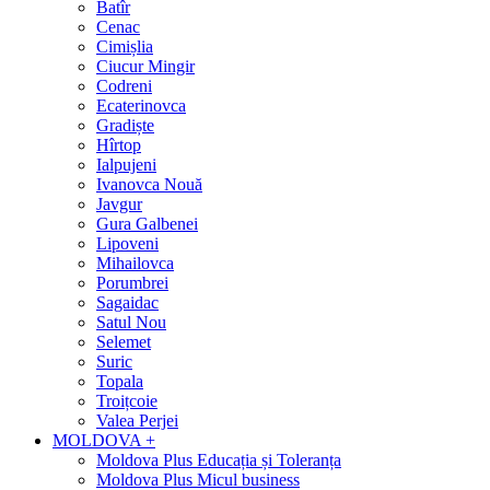
Batîr
Cenac
Cimișlia
Ciucur Mingir
Codreni
Ecaterinovca
Gradiște
Hîrtop
Ialpujeni
Ivanovca Nouă
Javgur
Gura Galbenei
Lipoveni
Mihailovca
Porumbrei
Sagaidac
Satul Nou
Selemet
Suric
Topala
Troițcoie
Valea Perjei
MOLDOVA +
Moldova Plus Educația și Toleranța
Moldova Plus Micul business