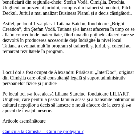
beneficiarii din regiunile-cheie: Ștefan Vodă, Cimișlia, Drochia,
Ungheni au prezentat juriului, compus din traineri și mentori, Pitch
Deckul. Juriul a mai analizat Business Planul și a decis câștigătorii.
Astfel, pe locul 1 s-a plasat Tatiana Baidan, fondatoare „Bright
Creation”, din Ștefan Vodă. Tatiana și-a lansat afacerea în timp ce se
afla în concediu de maternitate, fiind una din puținele afaceri care se
dezvoltă în producerea accesoriile deja îndrăgite la nivel local.
Tatiana a evoluat mult în program și trainerii, și juriul, și colegii au
remarcat rezultatele în program.
Locul doi a fost ocupat de Alexandru Prisăcaru „InterDoc”, originar
din Cimișlia care oferă consultanță legală și suport administrativ
persoanelor fizice și juridice
Pe locul trei s-a fost aleasă Liliana Starciuc, fondatoare LILIART,
Ungheni, care pentru a păstra familia acasă și a transmite patrimoniul
cultural nepoților a decis să lanseze o nouă afacere de la zero și s-a
apucat de învățat meserie.
Articole asemănătoare
Canicula la Cimislia – Cum ne protejam ?