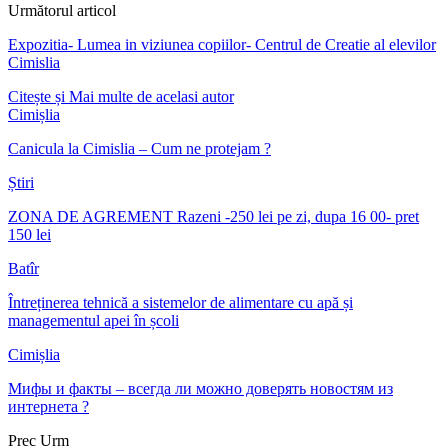
Următorul articol
Expozitia- Lumea in viziunea copiilor- Centrul de Creatie al elevilor
Cimislia
Citește și
Mai multe de acelasi autor
Cimișlia
Canicula la Cimislia – Cum ne protejam ?
Știri
ZONA DE AGREMENT Razeni -250 lei pe zi, dupa 16 00- pret
150 lei
Batîr
Întreținerea tehnică a sistemelor de alimentare cu apă și
managementul apei în școli
Cimișlia
Мифы и факты – всегда ли можно доверять новостям из
интернета ?
Prec
Urm