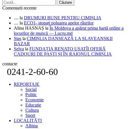
Comentarii recente
....
la
DRUMURI BUNE PENTRU CIMIȘLIA
....
la
ECO1- stopați poluarea apelor râurilor
Alina HASNAȘ
la
În Moldova a apărut prima hartă online a
locurilor de muncă — Lucru.md
Stas
la
CIMIȘLIA DANSEAZĂ LA SLAVEANSKII
BAZAR
Selva
la
FUNDAȚIA RENATO USATÎI OFERĂ
CADOURI DE PAȘTI ȘI ÎN RAIONUL CIMIȘLIA
contacte
0241-2-60-60
REPORTAJE
Social
Politic
Economie
Educatie
Cultura
Sport
LOCALITĂȚI
Albina