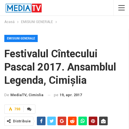
Acasă
EMISIUNI GENERALE
EMISIUNI GENERALE
Festivalul Cîntecului
Pascal 2017. Ansamblul
Legenda, Cimișlia
pe
19, apr. 2017
De
MediaTV, Cimislia
798
Distribuie