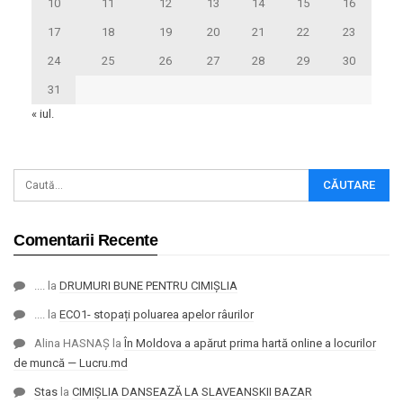
10
11
12
13
14
15
16
17
18
19
20
21
22
23
24
25
26
27
28
29
30
31
« iul.
Comentarii Recente
....
la
DRUMURI BUNE PENTRU CIMIȘLIA
....
la
ECO1- stopați poluarea apelor râurilor
Alina HASNAȘ
la
În Moldova a apărut prima hartă online a locurilor
de muncă — Lucru.md
Stas
la
CIMIȘLIA DANSEAZĂ LA SLAVEANSKII BAZAR