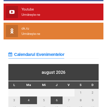
Youtube
Urmărește-ne
ok.ru
Urmărește-ne
Calendarul Evenimentelor
august 2026
L
Ma
Mi
J
V
S
D
1
2
3
4
5
6
7
8
9