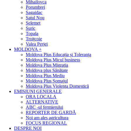
Mihailovca
Porumbrei
Sagaidac
Satul Nou
Selemet
Suric
Topala
Troițcoie
Valea Perjei
MOLDOVA +
Moldova Plus Educația și Toleranța
Moldova Plus Micul business
Moldova Plus Migrația
Moldova plus Sănătate
Moldova Plus Mediu
Moldova Plus Șomajul
Moldova Plus Violența Domestică
EMISIUNI GENERALE
ORA LOCALA
ALTERNATIVE
ABC -ul fermierului
REPORTER DE GARDĂ
Noi am ales agricultura
FOCUS REGIONAL
DESPRE NOI