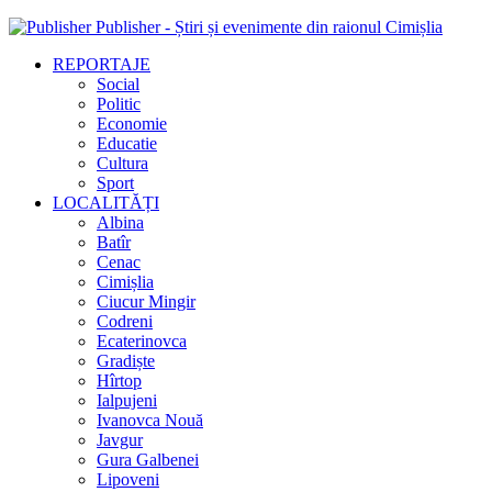
Publisher - Știri și evenimente din raionul Cimișlia
REPORTAJE
Social
Politic
Economie
Educatie
Cultura
Sport
LOCALITĂȚI
Albina
Batîr
Cenac
Cimișlia
Ciucur Mingir
Codreni
Ecaterinovca
Gradiște
Hîrtop
Ialpujeni
Ivanovca Nouă
Javgur
Gura Galbenei
Lipoveni