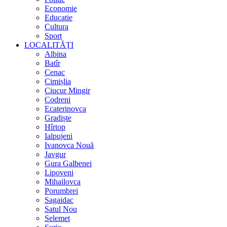
Economie
Educatie
Cultura
Sport
LOCALITĂȚI
Albina
Batîr
Cenac
Cimișlia
Ciucur Mingir
Codreni
Ecaterinovca
Gradiște
Hîrtop
Ialpujeni
Ivanovca Nouă
Javgur
Gura Galbenei
Lipoveni
Mihailovca
Porumbrei
Sagaidac
Satul Nou
Selemet