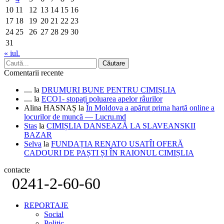
10
11
12
13
14
15
16
17
18
19
20
21
22
23
24
25
26
27
28
29
30
31
« iul.
Comentarii recente
....
la
DRUMURI BUNE PENTRU CIMIȘLIA
....
la
ECO1- stopați poluarea apelor râurilor
Alina HASNAȘ
la
În Moldova a apărut prima hartă online a
locurilor de muncă — Lucru.md
Stas
la
CIMIȘLIA DANSEAZĂ LA SLAVEANSKII
BAZAR
Selva
la
FUNDAȚIA RENATO USATÎI OFERĂ
CADOURI DE PAȘTI ȘI ÎN RAIONUL CIMIȘLIA
contacte
0241-2-60-60
REPORTAJE
Social
Politic