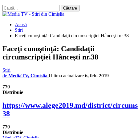
Acasă
Știri
Faceţi cunoştinţă: Candidaţii circumscripţiei Hânceşti nr.38
Faceţi cunoştinţă: Candidaţii
circumscripţiei Hânceşti nr.38
Știri
de
MediaTV, Cimislia
Ultima actualizare
6, feb. 2019
770
Distribuie
https://www.alege2019.md/district/circums
38
770
Distribuie
MediaTV, Cimislia