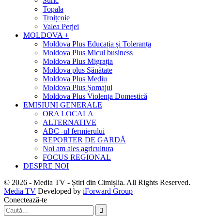
Suric
Topala
Troițcoie
Valea Perjei
MOLDOVA +
Moldova Plus Educația și Toleranța
Moldova Plus Micul business
Moldova Plus Migrația
Moldova plus Sănătate
Moldova Plus Mediu
Moldova Plus Șomajul
Moldova Plus Violența Domestică
EMISIUNI GENERALE
ORA LOCALA
ALTERNATIVE
ABC -ul fermierului
REPORTER DE GARDĂ
Noi am ales agricultura
FOCUS REGIONAL
DESPRE NOI
© 2026 - Media TV - Știri din Cimișlia. All Rights Reserved.
Media TV
Developed by
iForward Group
Conectează-te