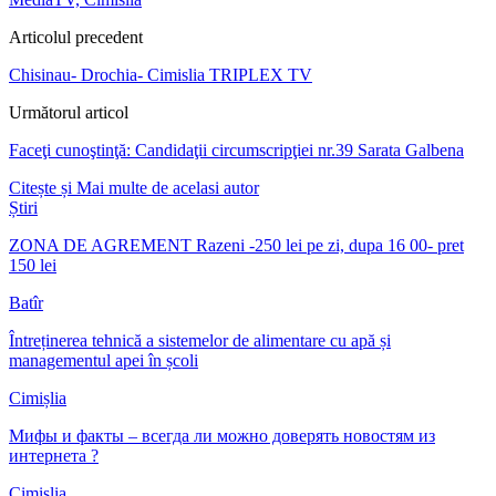
Articolul precedent
Chisinau- Drochia- Cimislia TRIPLEX TV
Următorul articol
Faceţi cunoştinţă: Candidaţii circumscripţiei nr.39 Sarata Galbena
Citește și
Mai multe de acelasi autor
Știri
ZONA DE AGREMENT Razeni -250 lei pe zi, dupa 16 00- pret
150 lei
Batîr
Întreținerea tehnică a sistemelor de alimentare cu apă și
managementul apei în școli
Cimișlia
Мифы и факты – всегда ли можно доверять новостям из
интернета ?
Cimișlia