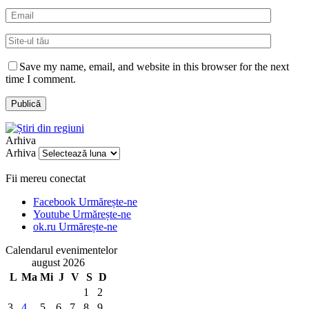
Save my name, email, and website in this browser for the next
time I comment.
Arhiva
Arhiva
Fii mereu conectat
Facebook
Urmărește-ne
Youtube
Urmărește-ne
ok.ru
Urmărește-ne
Calendarul evenimentelor
august 2026
L
Ma
Mi
J
V
S
D
1
2
3
4
5
6
7
8
9