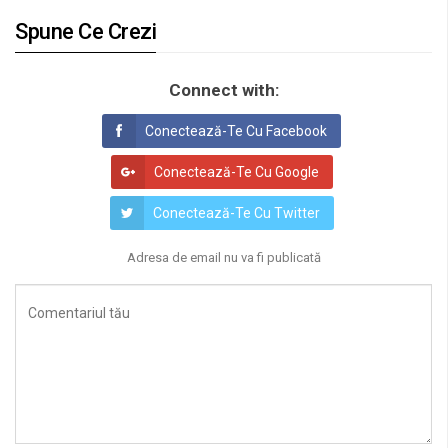
Spune Ce Crezi
Connect with:
Conectează-Te Cu Facebook
Conectează-Te Cu Google
Conectează-Te Cu Twitter
Adresa de email nu va fi publicată