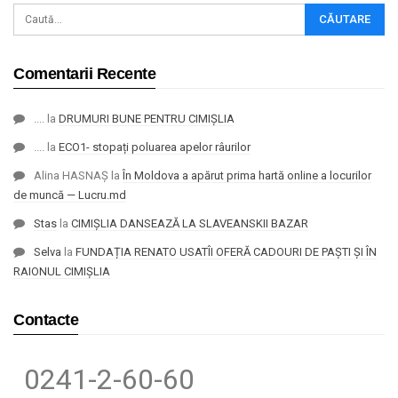
Comentarii Recente
....
la
DRUMURI BUNE PENTRU CIMIȘLIA
....
la
ECO1- stopați poluarea apelor râurilor
Alina HASNAȘ
la
În Moldova a apărut prima hartă online a locurilor
de muncă — Lucru.md
Stas
la
CIMIȘLIA DANSEAZĂ LA SLAVEANSKII BAZAR
Selva
la
FUNDAȚIA RENATO USATÎI OFERĂ CADOURI DE PAȘTI ȘI ÎN
RAIONUL CIMIȘLIA
Contacte
0241-2-60-60