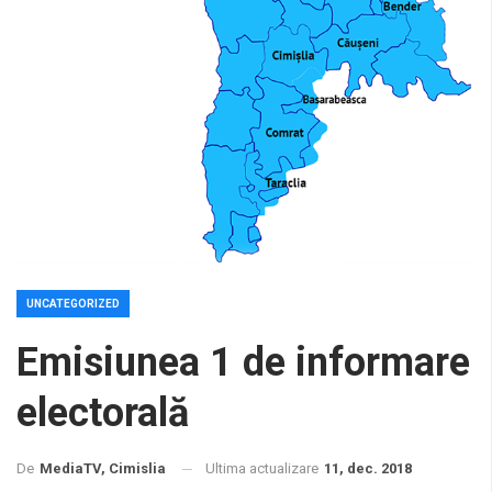
UNCATEGORIZED
Emisiunea 1 de informare
electorală
Ultima actualizare
11, dec. 2018
De
MediaTV, Cimislia