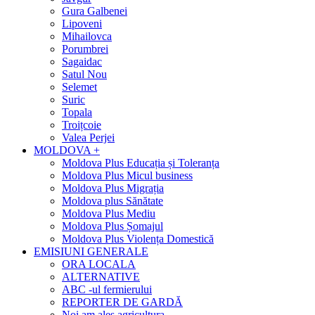
Gura Galbenei
Lipoveni
Mihailovca
Porumbrei
Sagaidac
Satul Nou
Selemet
Suric
Topala
Troițcoie
Valea Perjei
MOLDOVA +
Moldova Plus Educația și Toleranța
Moldova Plus Micul business
Moldova Plus Migrația
Moldova plus Sănătate
Moldova Plus Mediu
Moldova Plus Șomajul
Moldova Plus Violența Domestică
EMISIUNI GENERALE
ORA LOCALA
ALTERNATIVE
ABC -ul fermierului
REPORTER DE GARDĂ
Noi am ales agricultura