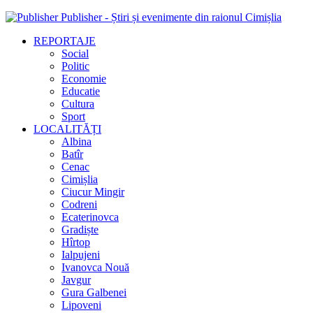
Publisher - Știri și evenimente din raionul Cimișlia
REPORTAJE
Social
Politic
Economie
Educatie
Cultura
Sport
LOCALITĂȚI
Albina
Batîr
Cenac
Cimișlia
Ciucur Mingir
Codreni
Ecaterinovca
Gradiște
Hîrtop
Ialpujeni
Ivanovca Nouă
Javgur
Gura Galbenei
Lipoveni