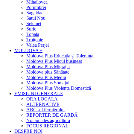
Mihailovca
Porumbrei
Sagaidac
Satul Nou
Selemet
Suric
Topala
Troițcoie
Valea Perjei
MOLDOVA +
Moldova Plus Educația și Toleranța
Moldova Plus Micul business
Moldova Plus Migrația
Moldova plus Sănătate
Moldova Plus Mediu
Moldova Plus Șomajul
Moldova Plus Violența Domestică
EMISIUNI GENERALE
ORA LOCALA
ALTERNATIVE
ABC -ul fermierului
REPORTER DE GARDĂ
Noi am ales agricultura
FOCUS REGIONAL
DESPRE NOI