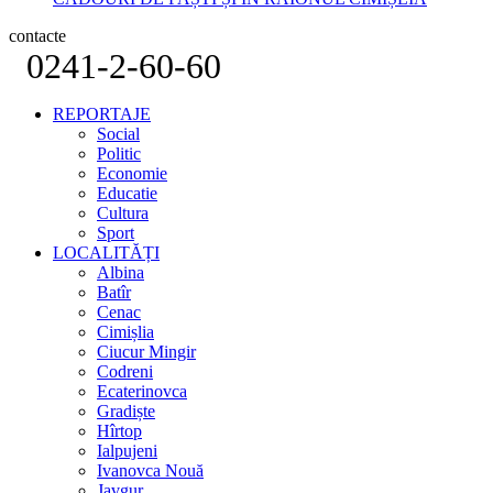
contacte
0241-2-60-60
REPORTAJE
Social
Politic
Economie
Educatie
Cultura
Sport
LOCALITĂȚI
Albina
Batîr
Cenac
Cimișlia
Ciucur Mingir
Codreni
Ecaterinovca
Gradiște
Hîrtop
Ialpujeni
Ivanovca Nouă
Javgur