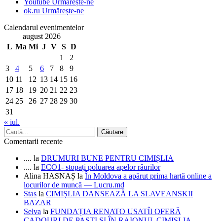
Youtube
Urmărește-ne
ok.ru
Urmărește-ne
Calendarul evenimentelor
august 2026
L
Ma
Mi
J
V
S
D
1
2
3
4
5
6
7
8
9
10
11
12
13
14
15
16
17
18
19
20
21
22
23
24
25
26
27
28
29
30
31
« iul.
Comentarii recente
....
la
DRUMURI BUNE PENTRU CIMIȘLIA
....
la
ECO1- stopați poluarea apelor râurilor
Alina HASNAȘ
la
În Moldova a apărut prima hartă online a
locurilor de muncă — Lucru.md
Stas
la
CIMIȘLIA DANSEAZĂ LA SLAVEANSKII
BAZAR
Selva
la
FUNDAȚIA RENATO USATÎI OFERĂ
CADOURI DE PAȘTI ȘI ÎN RAIONUL CIMIȘLIA