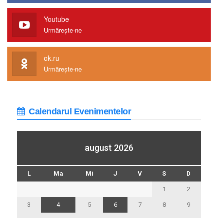
Youtube
Urmărește-ne
ok.ru
Urmărește-ne
Calendarul Evenimentelor
august 2026
L
Ma
Mi
J
V
S
D
1
2
3
4
5
6
7
8
9