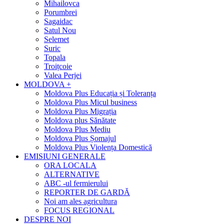
Mihailovca
Porumbrei
Sagaidac
Satul Nou
Selemet
Suric
Topala
Troițcoie
Valea Perjei
MOLDOVA +
Moldova Plus Educația și Toleranța
Moldova Plus Micul business
Moldova Plus Migrația
Moldova plus Sănătate
Moldova Plus Mediu
Moldova Plus Șomajul
Moldova Plus Violența Domestică
EMISIUNI GENERALE
ORA LOCALA
ALTERNATIVE
ABC -ul fermierului
REPORTER DE GARDĂ
Noi am ales agricultura
FOCUS REGIONAL
DESPRE NOI