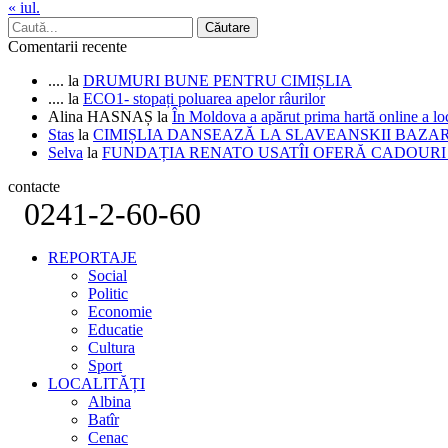
« iul.
Comentarii recente
....
la
DRUMURI BUNE PENTRU CIMIȘLIA
....
la
ECO1- stopați poluarea apelor râurilor
Alina HASNAȘ
la
În Moldova a apărut prima hartă online a 
Stas
la
CIMIȘLIA DANSEAZĂ LA SLAVEANSKII BAZA
Selva
la
FUNDAȚIA RENATO USATÎI OFERĂ CADOURI D
contacte
0241-2-60-60
REPORTAJE
Social
Politic
Economie
Educatie
Cultura
Sport
LOCALITĂȚI
Albina
Batîr
Cenac