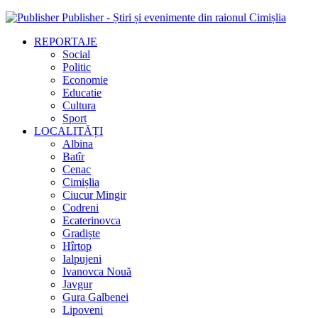
Publisher - Știri și evenimente din raionul Cimișlia
REPORTAJE
Social
Politic
Economie
Educatie
Cultura
Sport
LOCALITĂȚI
Albina
Batîr
Cenac
Cimișlia
Ciucur Mingir
Codreni
Ecaterinovca
Gradiște
Hîrtop
Ialpujeni
Ivanovca Nouă
Javgur
Gura Galbenei
Lipoveni