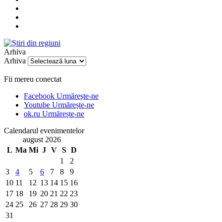
Arhiva
Arhiva
Fii mereu conectat
Facebook
Urmărește-ne
Youtube
Urmărește-ne
ok.ru
Urmărește-ne
Calendarul evenimentelor
august 2026
L
Ma
Mi
J
V
S
D
1
2
3
4
5
6
7
8
9
10
11
12
13
14
15
16
17
18
19
20
21
22
23
24
25
26
27
28
29
30
31