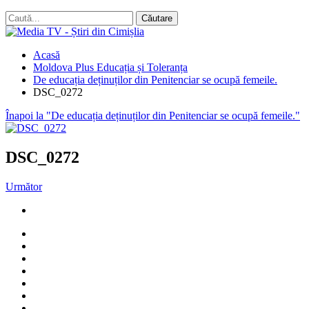
Acasă
Moldova Plus Educația și Toleranța
De educația deținuților din Penitenciar se ocupă femeile.
DSC_0272
Înapoi la "De educația deținuților din Penitenciar se ocupă femeile."
DSC_0272
Următor