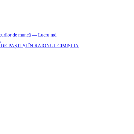
locurilor de muncă — Lucru.md
R
E PAȘTI ȘI ÎN RAIONUL CIMIȘLIA