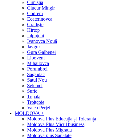
Cimișlia
Ciucur Mingir
Codreni
Ecaterinovca
Gradiște
Hîrtop
Ialpujeni
Ivanovca Nouă
Javgur
Gura Galbenei
Lipoveni
Mihailovca
Porumbrei
Sagaidac
Satul Nou
Selemet
Suric
Topala
Troițcoie
Valea Perjei
MOLDOVA +
Moldova Plus Educația și Toleranța
Moldova Plus Micul business
Moldova Plus Migrația
Moldova plus Sănătate