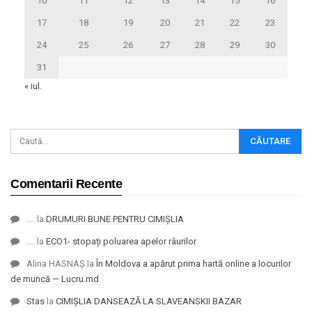
10
11
12
13
14
15
16
17
18
19
20
21
22
23
24
25
26
27
28
29
30
31
« iul.
Comentarii Recente
....
la
DRUMURI BUNE PENTRU CIMIȘLIA
....
la
ECO1- stopați poluarea apelor râurilor
Alina HASNAȘ
la
În Moldova a apărut prima hartă online a locurilor
de muncă — Lucru.md
Stas
la
CIMIȘLIA DANSEAZĂ LA SLAVEANSKII BAZAR