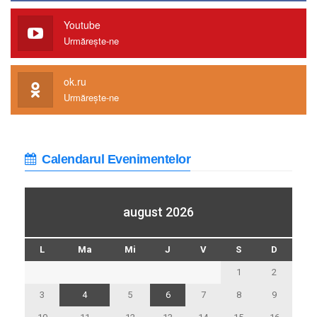
Youtube
Urmărește-ne
ok.ru
Urmărește-ne
Calendarul Evenimentelor
august 2026
L
Ma
Mi
J
V
S
D
1
2
3
4
5
6
7
8
9