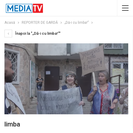
Acasă
REPORTER DE GARDĂ
„Dă-i cu limba!”
Înapoi la "„Dă-i cu limba!”"
limba