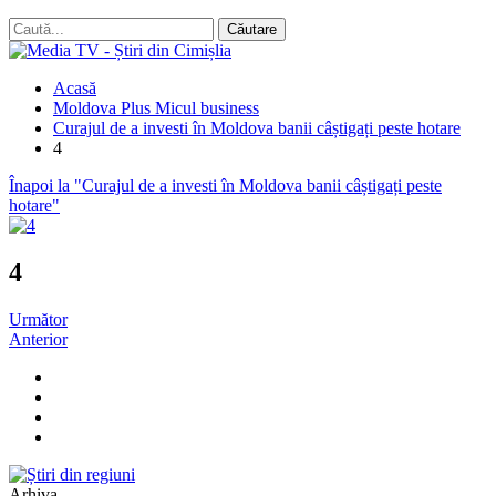
Acasă
Moldova Plus Micul business
Curajul de a investi în Moldova banii câștigați peste hotare
4
Înapoi la "Curajul de a investi în Moldova banii câștigați peste
hotare"
4
Următor
Anterior
Arhiva