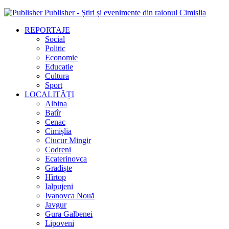
Publisher - Știri și evenimente din raionul Cimișlia
REPORTAJE
Social
Politic
Economie
Educatie
Cultura
Sport
LOCALITĂȚI
Albina
Batîr
Cenac
Cimișlia
Ciucur Mingir
Codreni
Ecaterinovca
Gradiște
Hîrtop
Ialpujeni
Ivanovca Nouă
Javgur
Gura Galbenei
Lipoveni