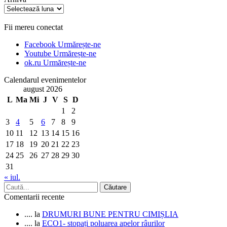
Arhiva
Fii mereu conectat
Facebook
Urmărește-ne
Youtube
Urmărește-ne
ok.ru
Urmărește-ne
Calendarul evenimentelor
august 2026
L
Ma
Mi
J
V
S
D
1
2
3
4
5
6
7
8
9
10
11
12
13
14
15
16
17
18
19
20
21
22
23
24
25
26
27
28
29
30
31
« iul.
Comentarii recente
....
la
DRUMURI BUNE PENTRU CIMIȘLIA
....
la
ECO1- stopați poluarea apelor râurilor