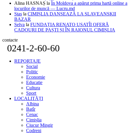
Alina HASNAȘ
la
În Moldova a apărut prima hartă online a
locurilor de muncă — Lucru.md
Stas
la
CIMIȘLIA DANSEAZĂ LA SLAVEANSKII
BAZAR
Selva
la
FUNDAȚIA RENATO USATÎI OFERĂ
CADOURI DE PAȘTI ȘI ÎN RAIONUL CIMIȘLIA
contacte
0241-2-60-60
REPORTAJE
Social
Politic
Economie
Educatie
Cultura
Sport
LOCALITĂȚI
Albina
Batîr
Cenac
Cimișlia
Ciucur Mingir
Codreni