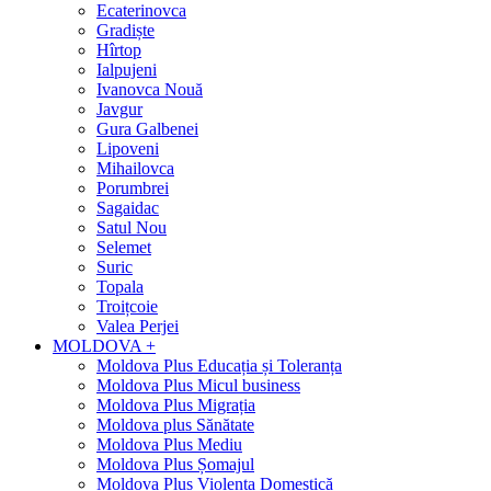
Ecaterinovca
Gradiște
Hîrtop
Ialpujeni
Ivanovca Nouă
Javgur
Gura Galbenei
Lipoveni
Mihailovca
Porumbrei
Sagaidac
Satul Nou
Selemet
Suric
Topala
Troițcoie
Valea Perjei
MOLDOVA +
Moldova Plus Educația și Toleranța
Moldova Plus Micul business
Moldova Plus Migrația
Moldova plus Sănătate
Moldova Plus Mediu
Moldova Plus Șomajul
Moldova Plus Violența Domestică