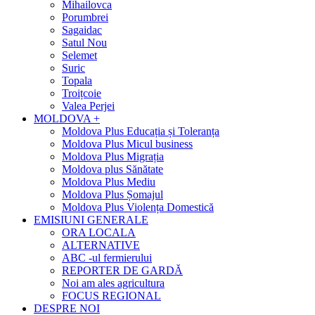
Mihailovca
Porumbrei
Sagaidac
Satul Nou
Selemet
Suric
Topala
Troițcoie
Valea Perjei
MOLDOVA +
Moldova Plus Educația și Toleranța
Moldova Plus Micul business
Moldova Plus Migrația
Moldova plus Sănătate
Moldova Plus Mediu
Moldova Plus Șomajul
Moldova Plus Violența Domestică
EMISIUNI GENERALE
ORA LOCALA
ALTERNATIVE
ABC -ul fermierului
REPORTER DE GARDĂ
Noi am ales agricultura
FOCUS REGIONAL
DESPRE NOI