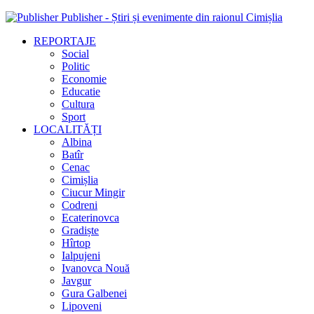
Publisher - Știri și evenimente din raionul Cimișlia
REPORTAJE
Social
Politic
Economie
Educatie
Cultura
Sport
LOCALITĂȚI
Albina
Batîr
Cenac
Cimișlia
Ciucur Mingir
Codreni
Ecaterinovca
Gradiște
Hîrtop
Ialpujeni
Ivanovca Nouă
Javgur
Gura Galbenei
Lipoveni