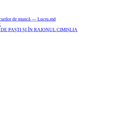
locurilor de muncă — Lucru.md
R
E PAȘTI ȘI ÎN RAIONUL CIMIȘLIA