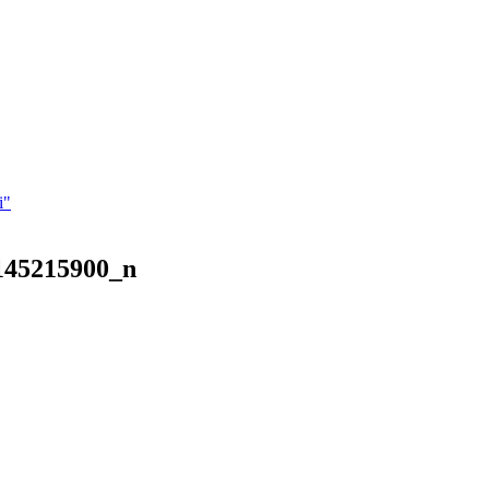
i"
145215900_n