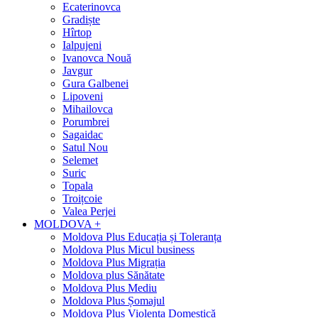
Ecaterinovca
Gradiște
Hîrtop
Ialpujeni
Ivanovca Nouă
Javgur
Gura Galbenei
Lipoveni
Mihailovca
Porumbrei
Sagaidac
Satul Nou
Selemet
Suric
Topala
Troițcoie
Valea Perjei
MOLDOVA +
Moldova Plus Educația și Toleranța
Moldova Plus Micul business
Moldova Plus Migrația
Moldova plus Sănătate
Moldova Plus Mediu
Moldova Plus Șomajul
Moldova Plus Violența Domestică