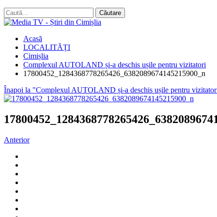
Acasă
LOCALITĂȚI
Cimișlia
Complexul AUTOLAND și-a deschis ușile pentru vizitatori
17800452_1284368778265426_6382089674145215900_n
Înapoi la "Complexul AUTOLAND și-a deschis ușile pentru vizitator
17800452_1284368778265426_6382089674
Anterior