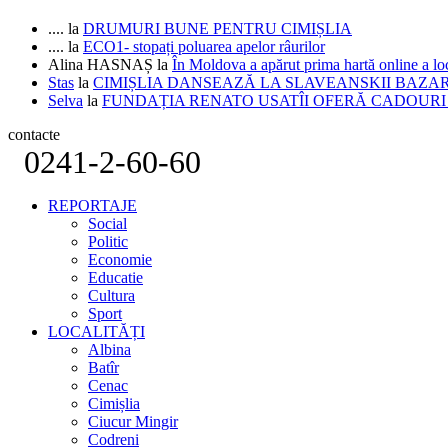
....
la
DRUMURI BUNE PENTRU CIMIȘLIA
....
la
ECO1- stopați poluarea apelor râurilor
Alina HASNAȘ
la
În Moldova a apărut prima hartă online a 
Stas
la
CIMIȘLIA DANSEAZĂ LA SLAVEANSKII BAZA
Selva
la
FUNDAȚIA RENATO USATÎI OFERĂ CADOURI D
contacte
0241-2-60-60
REPORTAJE
Social
Politic
Economie
Educatie
Cultura
Sport
LOCALITĂȚI
Albina
Batîr
Cenac
Cimișlia
Ciucur Mingir
Codreni