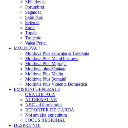
Mihailovca
Porumbrei
Sagaidac
Satul Nou
Selemet
Suric
Topala
Troițcoie
Valea Perjei
MOLDOVA +
Moldova Plus Educația și Toleranța
Moldova Plus Micul business
Moldova Plus Migrația
Moldova plus Sănătate
Moldova Plus Mediu
Moldova Plus Șomajul
Moldova Plus Violența Domestică
EMISIUNI GENERALE
ORA LOCALA
ALTERNATIVE
ABC -ul fermierului
REPORTER DE GARDĂ
Noi am ales agricultura
FOCUS REGIONAL
DESPRE NOI