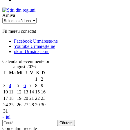
Arhiva
Arhiva
Fii mereu conectat
Facebook
Urmărește-ne
Youtube
Urmărește-ne
ok.ru
Urmărește-ne
Calendarul evenimentelor
august 2026
L
Ma
Mi
J
V
S
D
1
2
3
4
5
6
7
8
9
10
11
12
13
14
15
16
17
18
19
20
21
22
23
24
25
26
27
28
29
30
31
« iul.
Comentarii recente