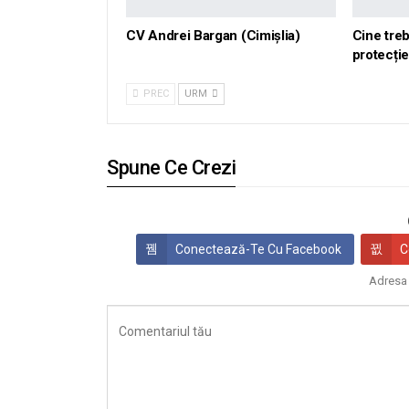
CV Andrei Bargan (Cimișlia)
Cine tre
protecți
PREC
URM
Spune Ce Crezi
Conectează-Te Cu Facebook
C
Adresa 