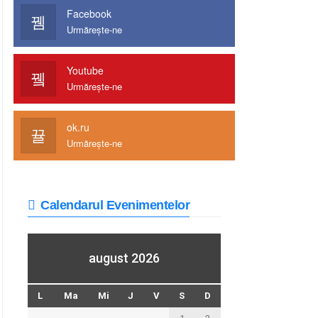
Facebook
Urmărește-ne
Youtube
Urmărește-ne
ok.ru
Urmărește-ne
Calendarul Evenimentelor
august 2026
L
Ma
Mi
J
V
S
D