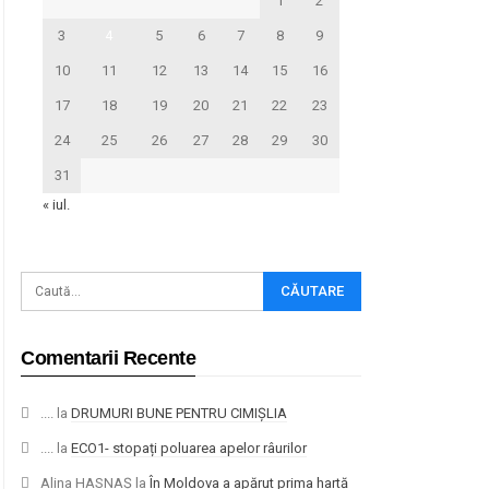
1
2
3
4
5
6
7
8
9
10
11
12
13
14
15
16
17
18
19
20
21
22
23
24
25
26
27
28
29
30
31
« iul.
Comentarii Recente
....
la
DRUMURI BUNE PENTRU CIMIȘLIA
....
la
ECO1- stopați poluarea apelor râurilor
Alina HASNAȘ
la
În Moldova a apărut prima hartă