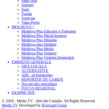
Satul Nou
Selemet
Suric
Topala
Troițcoie
Valea Perjei
MOLDOVA +
Moldova Plus Educația și Toleranța
Moldova Plus Micul business
Moldova Plus Migrația
Moldova plus Sănătate
Moldova Plus Mediu
Moldova Plus Șomajul
Moldova Plus Violența Domestică
EMISIUNI GENERALE
ORA LOCALA
ALTERNATIVE
ABC -ul fermierului
REPORTER DE GARDĂ
Noi am ales agricultura
FOCUS REGIONAL
DESPRE NOI
© 2026 - Media TV - Știri din Cimișlia. All Rights Reserved.
Media TV
Developed by
iForward Group