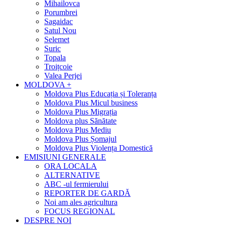
Mihailovca
Porumbrei
Sagaidac
Satul Nou
Selemet
Suric
Topala
Troițcoie
Valea Perjei
MOLDOVA +
Moldova Plus Educația și Toleranța
Moldova Plus Micul business
Moldova Plus Migrația
Moldova plus Sănătate
Moldova Plus Mediu
Moldova Plus Șomajul
Moldova Plus Violența Domestică
EMISIUNI GENERALE
ORA LOCALA
ALTERNATIVE
ABC -ul fermierului
REPORTER DE GARDĂ
Noi am ales agricultura
FOCUS REGIONAL
DESPRE NOI