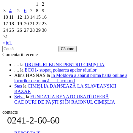
1
2
3
4
5
6
7
8
9
10
11
12
13
14
15
16
17
18
19
20
21
22
23
24
25
26
27
28
29
30
31
« iul.
Comentarii recente
....
la
DRUMURI BUNE PENTRU CIMIȘLIA
....
la
ECO1- stopați poluarea apelor râurilor
Alina HASNAȘ
la
În Moldova a apărut prima hartă online a
locurilor de muncă — Lucru.md
Stas
la
CIMIȘLIA DANSEAZĂ LA SLAVEANSKII
BAZAR
Selva
la
FUNDAȚIA RENATO USATÎI OFERĂ
CADOURI DE PAȘTI ȘI ÎN RAIONUL CIMIȘLIA
contacte
0241-2-60-60