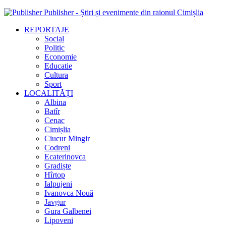
Publisher - Știri și evenimente din raionul Cimișlia
REPORTAJE
Social
Politic
Economie
Educatie
Cultura
Sport
LOCALITĂȚI
Albina
Batîr
Cenac
Cimișlia
Ciucur Mingir
Codreni
Ecaterinovca
Gradiște
Hîrtop
Ialpujeni
Ivanovca Nouă
Javgur
Gura Galbenei
Lipoveni