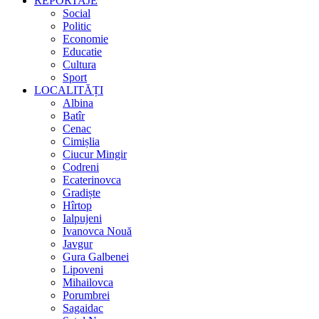
REPORTAJE
Social
Politic
Economie
Educatie
Cultura
Sport
LOCALITĂȚI
Albina
Batîr
Cenac
Cimișlia
Ciucur Mingir
Codreni
Ecaterinovca
Gradiște
Hîrtop
Ialpujeni
Ivanovca Nouă
Javgur
Gura Galbenei
Lipoveni
Mihailovca
Porumbrei
Sagaidac