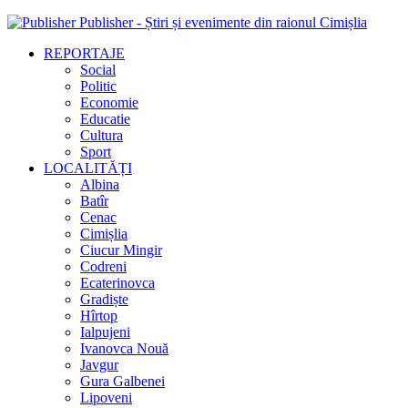
Publisher - Știri și evenimente din raionul Cimișlia
REPORTAJE
Social
Politic
Economie
Educatie
Cultura
Sport
LOCALITĂȚI
Albina
Batîr
Cenac
Cimișlia
Ciucur Mingir
Codreni
Ecaterinovca
Gradiște
Hîrtop
Ialpujeni
Ivanovca Nouă
Javgur
Gura Galbenei
Lipoveni