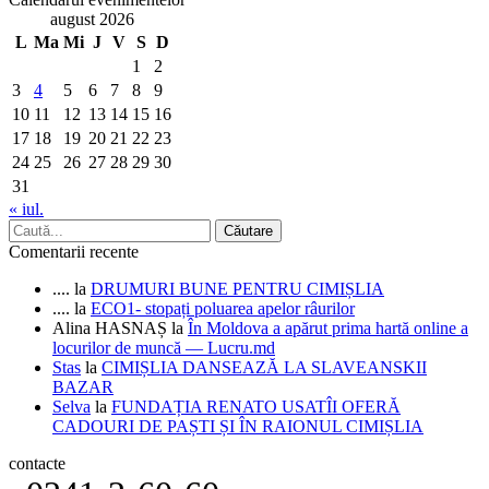
august 2026
L
Ma
Mi
J
V
S
D
1
2
3
4
5
6
7
8
9
10
11
12
13
14
15
16
17
18
19
20
21
22
23
24
25
26
27
28
29
30
31
« iul.
Comentarii recente
....
la
DRUMURI BUNE PENTRU CIMIȘLIA
....
la
ECO1- stopați poluarea apelor râurilor
Alina HASNAȘ
la
În Moldova a apărut prima hartă online a
locurilor de muncă — Lucru.md
Stas
la
CIMIȘLIA DANSEAZĂ LA SLAVEANSKII
BAZAR
Selva
la
FUNDAȚIA RENATO USATÎI OFERĂ
CADOURI DE PAȘTI ȘI ÎN RAIONUL CIMIȘLIA
contacte