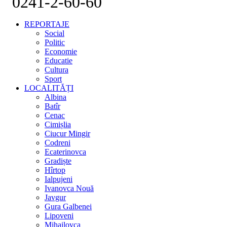
0241-2-60-60
REPORTAJE
Social
Politic
Economie
Educatie
Cultura
Sport
LOCALITĂȚI
Albina
Batîr
Cenac
Cimișlia
Ciucur Mingir
Codreni
Ecaterinovca
Gradiște
Hîrtop
Ialpujeni
Ivanovca Nouă
Javgur
Gura Galbenei
Lipoveni
Mihailovca