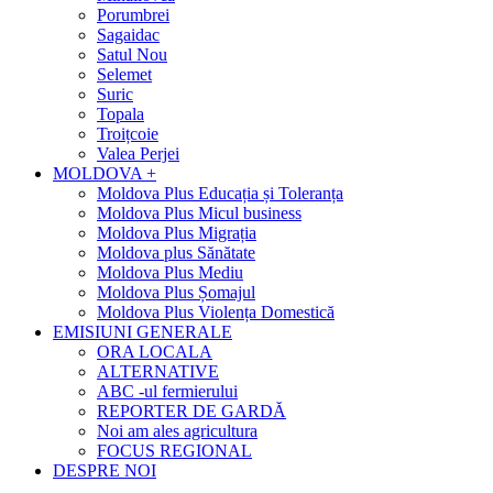
Porumbrei
Sagaidac
Satul Nou
Selemet
Suric
Topala
Troițcoie
Valea Perjei
MOLDOVA +
Moldova Plus Educația și Toleranța
Moldova Plus Micul business
Moldova Plus Migrația
Moldova plus Sănătate
Moldova Plus Mediu
Moldova Plus Șomajul
Moldova Plus Violența Domestică
EMISIUNI GENERALE
ORA LOCALA
ALTERNATIVE
ABC -ul fermierului
REPORTER DE GARDĂ
Noi am ales agricultura
FOCUS REGIONAL
DESPRE NOI