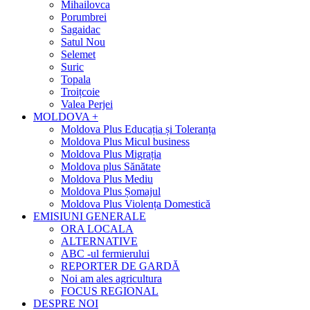
Mihailovca
Porumbrei
Sagaidac
Satul Nou
Selemet
Suric
Topala
Troițcoie
Valea Perjei
MOLDOVA +
Moldova Plus Educația și Toleranța
Moldova Plus Micul business
Moldova Plus Migrația
Moldova plus Sănătate
Moldova Plus Mediu
Moldova Plus Șomajul
Moldova Plus Violența Domestică
EMISIUNI GENERALE
ORA LOCALA
ALTERNATIVE
ABC -ul fermierului
REPORTER DE GARDĂ
Noi am ales agricultura
FOCUS REGIONAL
DESPRE NOI