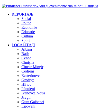
Publisher - Știri și evenimente din raionul Cimișlia
REPORTAJE
Social
Politic
Economie
Educatie
Cultura
Sport
LOCALITĂȚI
Albina
Batîr
Cenac
Cimișlia
Ciucur Mingir
Codreni
Ecaterinovca
Gradiște
Hîrtop
Ialpujeni
Ivanovca Nouă
Javgur
Gura Galbenei
Lipoveni