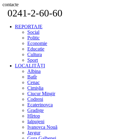
contacte
0241-2-60-60
REPORTAJE
Social
Politic
Economie
Educatie
Cultura
Sport
LOCALITĂȚI
Albina
Batîr
Cenac
Cimișlia
Ciucur Mingir
Codreni
Ecaterinovca
Gradiște
Hîrtop
Ialpujeni
Ivanovca Nouă
Javgur
Gura Galbenei