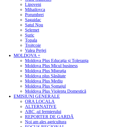
Lipoveni
Mihailovca
Porumbrei
Sagaidac
Satul Nou
Selemet
Suric
Topala
Troițcoie
Valea Perjei
MOLDOVA +
Moldova Plus Educația și Toleranța
Moldova Plus Micul business
Moldova Plus Migrația
Moldova plus Sănătate
Moldova Plus Mediu
Moldova Plus Șomajul
Moldova Plus Violența Domestică
EMISIUNI GENERALE
ORA LOCALA
ALTERNATIVE
ABC -ul fermierului
REPORTER DE GARDĂ
Noi am ales agricultura
FOCUS REGIONAL