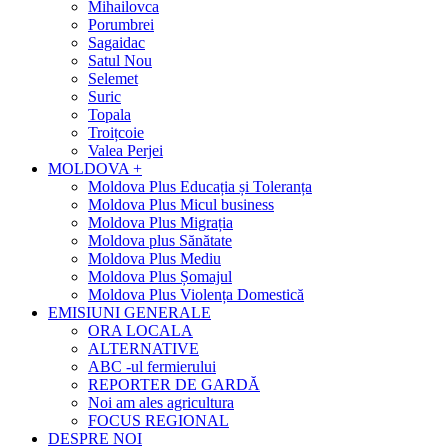
Mihailovca
Porumbrei
Sagaidac
Satul Nou
Selemet
Suric
Topala
Troițcoie
Valea Perjei
MOLDOVA +
Moldova Plus Educația și Toleranța
Moldova Plus Micul business
Moldova Plus Migrația
Moldova plus Sănătate
Moldova Plus Mediu
Moldova Plus Șomajul
Moldova Plus Violența Domestică
EMISIUNI GENERALE
ORA LOCALA
ALTERNATIVE
ABC -ul fermierului
REPORTER DE GARDĂ
Noi am ales agricultura
FOCUS REGIONAL
DESPRE NOI