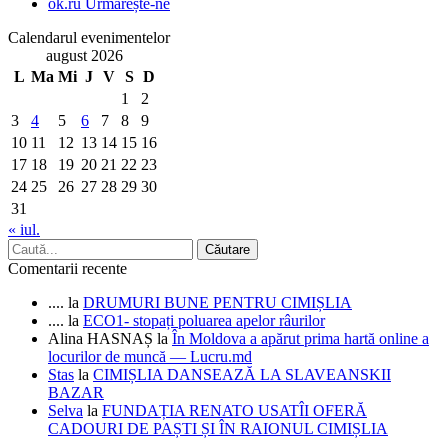
ok.ru
Urmărește-ne
Calendarul evenimentelor
august 2026
L
Ma
Mi
J
V
S
D
1
2
3
4
5
6
7
8
9
10
11
12
13
14
15
16
17
18
19
20
21
22
23
24
25
26
27
28
29
30
31
« iul.
Comentarii recente
....
la
DRUMURI BUNE PENTRU CIMIȘLIA
....
la
ECO1- stopați poluarea apelor râurilor
Alina HASNAȘ
la
În Moldova a apărut prima hartă online a
locurilor de muncă — Lucru.md
Stas
la
CIMIȘLIA DANSEAZĂ LA SLAVEANSKII
BAZAR
Selva
la
FUNDAȚIA RENATO USATÎI OFERĂ
CADOURI DE PAȘTI ȘI ÎN RAIONUL CIMIȘLIA