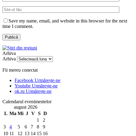
Save my name, email, and website in this browser for the next
time I comment.
Arhiva
Arhiva
Fii mereu conectat
Facebook
Urmărește-ne
Youtube
Urmărește-ne
ok.ru
Urmărește-ne
Calendarul evenimentelor
august 2026
L
Ma
Mi
J
V
S
D
1
2
3
4
5
6
7
8
9
10
11
12
13
14
15
16