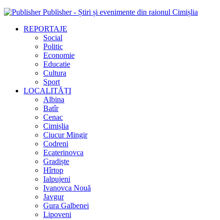
Publisher - Știri și evenimente din raionul Cimișlia
REPORTAJE
Social
Politic
Economie
Educatie
Cultura
Sport
LOCALITĂȚI
Albina
Batîr
Cenac
Cimișlia
Ciucur Mingir
Codreni
Ecaterinovca
Gradiște
Hîrtop
Ialpujeni
Ivanovca Nouă
Javgur
Gura Galbenei
Lipoveni