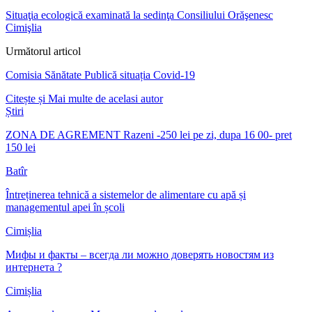
Situaţia ecologică examinată la sedinţa Consiliului Orăşenesc
Cimişlia
Următorul articol
Comisia Sănătate Publică situația Covid-19
Citește și
Mai multe de acelasi autor
Știri
ZONA DE AGREMENT Razeni -250 lei pe zi, dupa 16 00- pret
150 lei
Batîr
Întreținerea tehnică a sistemelor de alimentare cu apă și
managementul apei în școli
Cimișlia
Мифы и факты – всегда ли можно доверять новостям из
интернета ?
Cimișlia