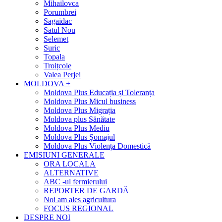
Mihailovca
Porumbrei
Sagaidac
Satul Nou
Selemet
Suric
Topala
Troițcoie
Valea Perjei
MOLDOVA +
Moldova Plus Educația și Toleranța
Moldova Plus Micul business
Moldova Plus Migrația
Moldova plus Sănătate
Moldova Plus Mediu
Moldova Plus Șomajul
Moldova Plus Violența Domestică
EMISIUNI GENERALE
ORA LOCALA
ALTERNATIVE
ABC -ul fermierului
REPORTER DE GARDĂ
Noi am ales agricultura
FOCUS REGIONAL
DESPRE NOI