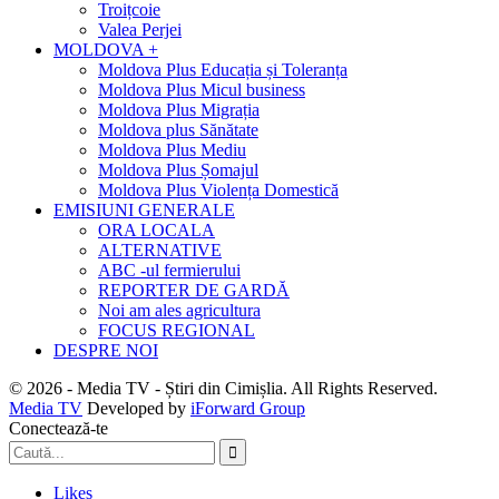
Troițcoie
Valea Perjei
MOLDOVA +
Moldova Plus Educația și Toleranța
Moldova Plus Micul business
Moldova Plus Migrația
Moldova plus Sănătate
Moldova Plus Mediu
Moldova Plus Șomajul
Moldova Plus Violența Domestică
EMISIUNI GENERALE
ORA LOCALA
ALTERNATIVE
ABC -ul fermierului
REPORTER DE GARDĂ
Noi am ales agricultura
FOCUS REGIONAL
DESPRE NOI
© 2026 - Media TV - Știri din Cimișlia. All Rights Reserved.
Media TV
Developed by
iForward Group
Conectează-te
Likes