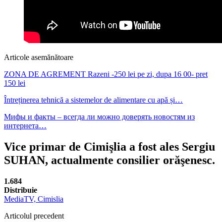
Articole asemănătoare
ZONA DE AGREMENT Razeni -250 lei pe zi, dupa 16 00- pret
150 lei
Întreținerea tehnică a sistemelor de alimentare cu apă și…
Мифы и факты – всегда ли можно доверять новостям из
интернета…
Vice primar de Cimişlia a fost ales Sergiu
SUHAN, actualmente consilier orăşenesc.
1.684
Distribuie
MediaTV, Cimislia
Articolul precedent