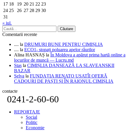
17
18
19
20
21
22
23
24
25
26
27
28
29
30
31
« iul.
Comentarii recente
....
la
DRUMURI BUNE PENTRU CIMIȘLIA
....
la
ECO1- stopați poluarea apelor râurilor
Alina HASNAȘ
la
În Moldova a apărut prima hartă online a
locurilor de muncă — Lucru.md
Stas
la
CIMIȘLIA DANSEAZĂ LA SLAVEANSKII
BAZAR
Selva
la
FUNDAȚIA RENATO USATÎI OFERĂ
CADOURI DE PAȘTI ȘI ÎN RAIONUL CIMIȘLIA
contacte
0241-2-60-60
REPORTAJE
Social
Politic
Economie