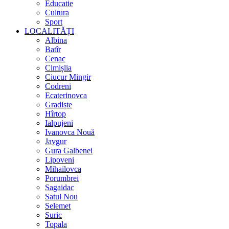
Educatie
Cultura
Sport
LOCALITĂȚI
Albina
Batîr
Cenac
Cimișlia
Ciucur Mingir
Codreni
Ecaterinovca
Gradiște
Hîrtop
Ialpujeni
Ivanovca Nouă
Javgur
Gura Galbenei
Lipoveni
Mihailovca
Porumbrei
Sagaidac
Satul Nou
Selemet
Suric
Topala