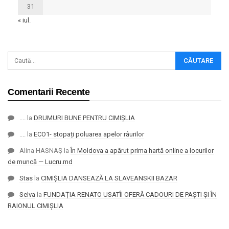
31
« iul.
Comentarii Recente
....
la
DRUMURI BUNE PENTRU CIMIȘLIA
....
la
ECO1- stopați poluarea apelor râurilor
Alina HASNAȘ
la
În Moldova a apărut prima hartă online a locurilor
de muncă — Lucru.md
Stas
la
CIMIȘLIA DANSEAZĂ LA SLAVEANSKII BAZAR
Selva
la
FUNDAȚIA RENATO USATÎI OFERĂ CADOURI DE PAȘTI ȘI ÎN
RAIONUL CIMIȘLIA