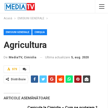
Acasă
EMISIUNI GENERALE
EMISIUNI GENERALE
CIMIȘLIA
Agricultura
Ultima actualizare
5, aug. 2020
De
MediaTV, Cimislia
979
Distribuie
ARTICOLE ASEMĂNĂTOARE
Canicula la Cimislia – Cum ne protejam ?