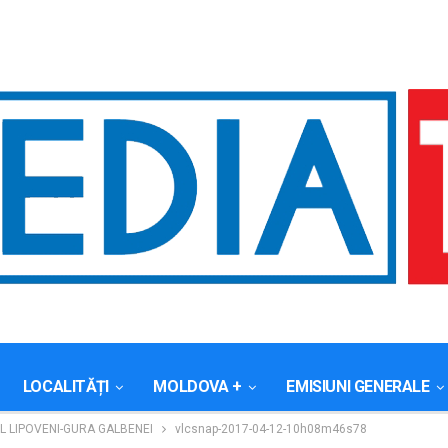
LOCALITĂȚI
MOLDOVA +
EMISIUNI GENERALE
 LIPOVENI-GURA GALBENEI
vlcsnap-2017-04-12-10h08m46s78