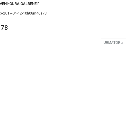
OVENI-GURA GALBENEI"
s78
URMĂTOR