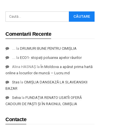
Comentarii Recente
....
la
DRUMURI BUNE PENTRU CIMIȘLIA
....
la
ECO1- stopați poluarea apelor râurilor
Alina HASNAȘ
la
În Moldova a apărut prima hartă
online a locurilor de muncă — Lucru.md
Stas
la
CIMIȘLIA DANSEAZĂ LA SLAVEANSKII
BAZAR
Selva
la
FUNDAȚIA RENATO USATÎI OFERĂ
CADOURI DE PAȘTI ȘI ÎN RAIONUL CIMIȘLIA
Contacte