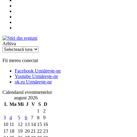
Arhiva
Arhiva
Fii mereu conectat
Facebook
Urmărește-ne
Youtube
Urmărește-ne
ok.ru
Urmărește-ne
Calendarul evenimentelor
august 2026
L
Ma
Mi
J
V
S
D
1
2
3
4
5
6
7
8
9
10
11
12
13
14
15
16
17
18
19
20
21
22
23