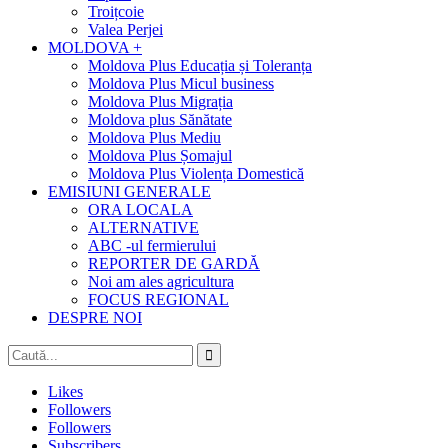
Troițcoie
Valea Perjei
MOLDOVA +
Moldova Plus Educația și Toleranța
Moldova Plus Micul business
Moldova Plus Migrația
Moldova plus Sănătate
Moldova Plus Mediu
Moldova Plus Șomajul
Moldova Plus Violența Domestică
EMISIUNI GENERALE
ORA LOCALA
ALTERNATIVE
ABC -ul fermierului
REPORTER DE GARDĂ
Noi am ales agricultura
FOCUS REGIONAL
DESPRE NOI
Likes
Followers
Followers
Subscribers