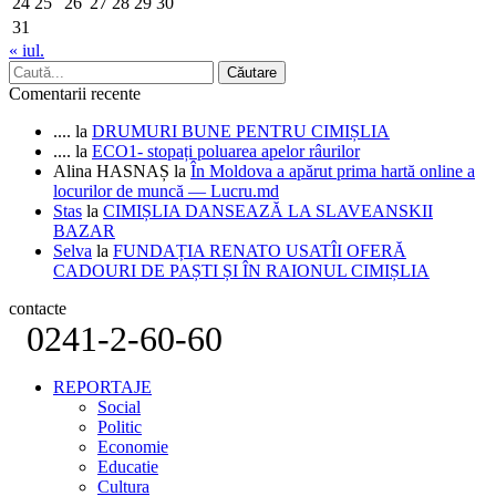
24
25
26
27
28
29
30
31
« iul.
Comentarii recente
....
la
DRUMURI BUNE PENTRU CIMIȘLIA
....
la
ECO1- stopați poluarea apelor râurilor
Alina HASNAȘ
la
În Moldova a apărut prima hartă online a
locurilor de muncă — Lucru.md
Stas
la
CIMIȘLIA DANSEAZĂ LA SLAVEANSKII
BAZAR
Selva
la
FUNDAȚIA RENATO USATÎI OFERĂ
CADOURI DE PAȘTI ȘI ÎN RAIONUL CIMIȘLIA
contacte
0241-2-60-60
REPORTAJE
Social
Politic
Economie
Educatie
Cultura