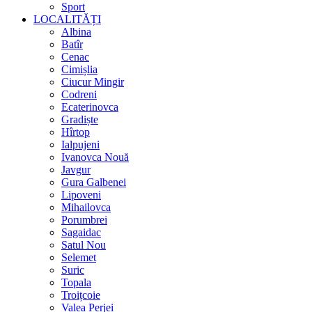
Sport
LOCALITĂȚI
Albina
Batîr
Cenac
Cimișlia
Ciucur Mingir
Codreni
Ecaterinovca
Gradiște
Hîrtop
Ialpujeni
Ivanovca Nouă
Javgur
Gura Galbenei
Lipoveni
Mihailovca
Porumbrei
Sagaidac
Satul Nou
Selemet
Suric
Topala
Troițcoie
Valea Perjei