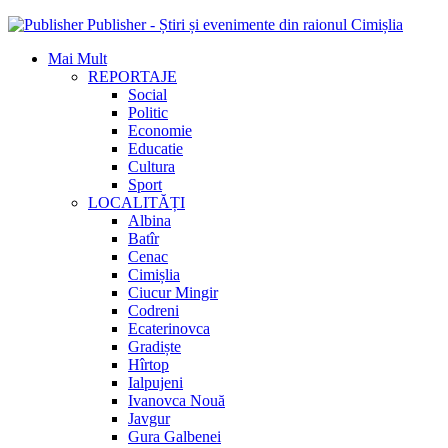
Publisher - Știri și evenimente din raionul Cimișlia
Mai Mult
REPORTAJE
Social
Politic
Economie
Educatie
Cultura
Sport
LOCALITĂȚI
Albina
Batîr
Cenac
Cimișlia
Ciucur Mingir
Codreni
Ecaterinovca
Gradiște
Hîrtop
Ialpujeni
Ivanovca Nouă
Javgur
Gura Galbenei