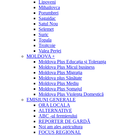
Lipoveni
Mihailovca
Porumbrei
Sagaidac
Satul Nou
Selemet
Suric
Topala
Troițcoie
Valea Perjei
MOLDOVA +
Moldova Plus Educația și Toleranța
Moldova Plus Micul business
Moldova Plus Migrația
Moldova plus Sănătate
Moldova Plus Mediu
Moldova Plus Șomajul
Moldova Plus Violența Domestică
EMISIUNI GENERALE
ORA LOCALA
ALTERNATIVE
ABC -ul fermierului
REPORTER DE GARDĂ
Noi am ales agricultura
FOCUS REGIONAL