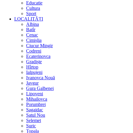
Educatie
Cultura
Sport
LOCALITĂȚI
Albina
Batîr
Cenac
Cimișlia
Ciucur Mingir
Codreni
Ecaterinovca
Gradiște
Hîrtop
Ialpujeni
Ivanovca Nouă
Javgur
Gura Galbenei
Lipoveni
Mihailovca
Porumbrei
Sagaidac
Satul Nou
Selemet
Suric
Topala