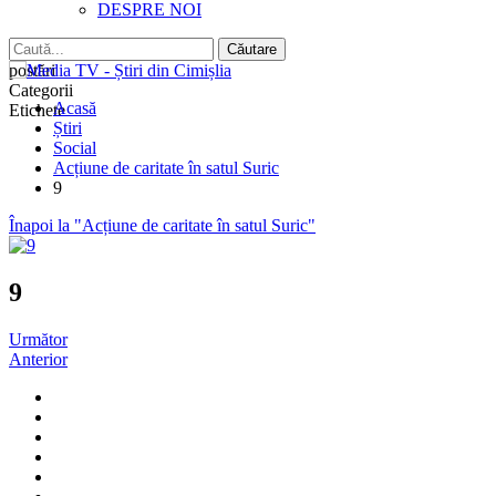
DESPRE NOI
postări
Categorii
Acasă
Etichete
Știri
Social
Acțiune de caritate în satul Suric
9
Înapoi la "Acțiune de caritate în satul Suric"
9
Următor
Anterior