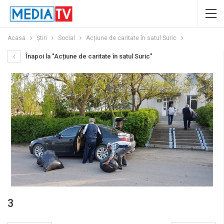
Acasă
Știri
Social
Acțiune de caritate în satul Suric
Înapoi la "Acțiune de caritate în satul Suric"
3