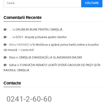
Comentarii Recente
....
la
DRUMURI BUNE PENTRU CIMIȘLIA
....
la
ECO1- stopați poluarea apelor râurilor
Alina HASNAȘ
la
În Moldova a apărut prima hartă online a locurilor
de muncă — Lucru.md
Stas
la
CIMIȘLIA DANSEAZĂ LA SLAVEANSKII BAZAR
Selva
la
FUNDAȚIA RENATO USATÎI OFERĂ CADOURI DE PAȘTI ȘI ÎN
RAIONUL CIMIȘLIA
Contacte
0241-2-60-60