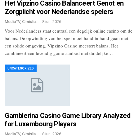
Het Vipzino Casino Balanceert Genot en
Zorgplicht voor Nederlandse spelers
MediaTV, Cimislia
8 iun. 2026
Voor Nederlanders staat centraal een degelijk online casino om de
balans. De opwinding van het spel moet hand in hand gaan met
een solide omgeving. Vipzino Casino meestert balans. Het
combineert een levendig game-aanbod met duidelijke…
UNCATEGORIZED
Gamblerina Casino Game Library Analyzed
for Luxembourg Players
MediaTV, Cimislia
8 iun. 2026