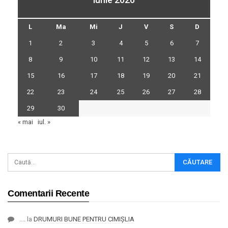
L
Ma
Mi
J
V
S
D
1
2
3
4
5
6
7
8
9
10
11
12
13
14
15
16
17
18
19
20
21
22
23
24
25
26
27
28
29
30
« mai
iul. »
Comentarii Recente
....
la
DRUMURI BUNE PENTRU CIMIȘLIA