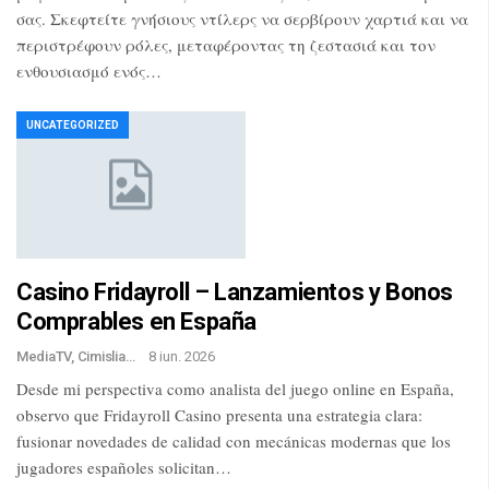
σας. Σκεφτείτε γνήσιους ντίλερς να σερβίρουν χαρτιά και να
περιστρέφουν ρόλες, μεταφέροντας τη ζεστασιά και τον
ενθουσιασμό ενός…
UNCATEGORIZED
Casino Fridayroll – Lanzamientos y Bonos
Comprables en España
MediaTV, Cimislia
8 iun. 2026
Desde mi perspectiva como analista del juego online en España,
observo que Fridayroll Casino presenta una estrategia clara:
fusionar novedades de calidad con mecánicas modernas que los
jugadores españoles solicitan…