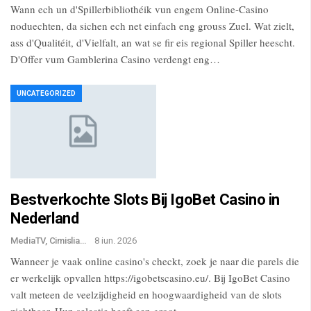
Wann ech un d'Spillerbibliothéik vun engem Online-Casino
noduechten, da sichen ech net einfach eng grouss Zuel. Wat zielt,
ass d'Qualitéit, d'Vielfalt, an wat se fir eis regional Spiller heescht.
D'Offer vum Gamblerina Casino verdengt eng…
UNCATEGORIZED
Bestverkochte Slots Bij IgoBet Casino in
Nederland
MediaTV, Cimislia
8 iun. 2026
Wanneer je vaak online casino's checkt, zoek je naar die parels die
er werkelijk opvallen https://igobetscasino.eu/. Bij IgoBet Casino
valt meteen de veelzijdigheid en hoogwaardigheid van de slots
zichtbaar. Hun selectie heeft een groot…