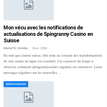
Mon vécu avec les notifications de
actualisations de Spingranny Casino en
Suisse
MediaTV, Cimislia
8 iun. 2026
En tant que joueur suisse, être tenu au courant des transformations
de son casino en ligne est essentiel. J'ai consacré du temps à
observer comment spingrannycasino organise ses annonces. Leurs
messages réguliers sur les nouvelles…
UNCATEGORIZED