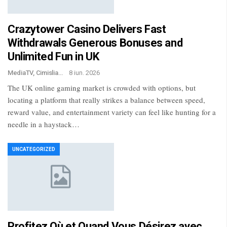
Crazytower Casino Delivers Fast
Withdrawals Generous Bonuses and
Unlimited Fun in UK
MediaTV, Cimislia
8 iun. 2026
The UK online gaming market is crowded with options, but
locating a platform that really strikes a balance between speed,
reward value, and entertainment variety can feel like hunting for a
needle in a haystack…
UNCATEGORIZED
Profitez Où et Quand Vous Désirez avec