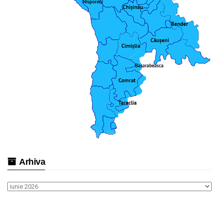
Arhiva
Arhiva