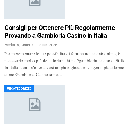
Consigli per Ottenere Più Regolarmente
Provando a Gambloria Casino in Italia
MediaTV, Cimislia
8 iun. 2026
Per incrementare le tue possibilità di fortuna nei casinò online, è
necessario molto più della fortuna https://gambloria-casino.eu/it-it/.
In Italia, con un'offerta così ampia e giocatori esigenti, piattaforme
come Gambloria Casino sono…
UNCATEGORIZED