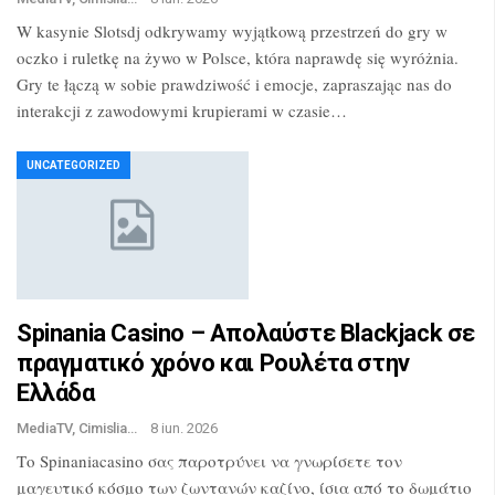
W kasynie Slotsdj odkrywamy wyjątkową przestrzeń do gry w
oczko i ruletkę na żywo w Polsce, która naprawdę się wyróżnia.
Gry te łączą w sobie prawdziwość i emocje, zapraszając nas do
interakcji z zawodowymi krupierami w czasie…
UNCATEGORIZED
Spinania Casino – Απολαύστε Blackjack σε
πραγματικό χρόνο και Ρουλέτα στην
Ελλάδα
MediaTV, Cimislia
8 iun. 2026
Το Spinaniacasino σας παροτρύνει να γνωρίσετε τον
μαγευτικό κόσμο των ζωντανών καζίνο, ίσια από το δωμάτιο