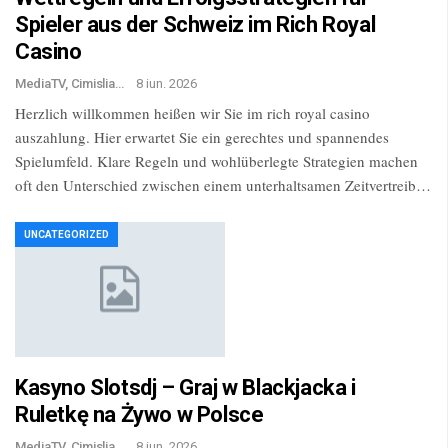
Spieler aus der Schweiz im Rich Royal
Casino
MediaTV, Cimislia
8 iun. 2026
Herzlich willkommen heißen wir Sie im rich royal casino
auszahlung. Hier erwartet Sie ein gerechtes und spannendes
Spielumfeld. Klare Regeln und wohlüberlegte Strategien machen
oft den Unterschied zwischen einem unterhaltsamen Zeitvertreib…
UNCATEGORIZED
Kasyno Slotsdj – Graj w Blackjacka i
Ruletkę na Żywo w Polsce
MediaTV, Cimislia
8 iun. 2026