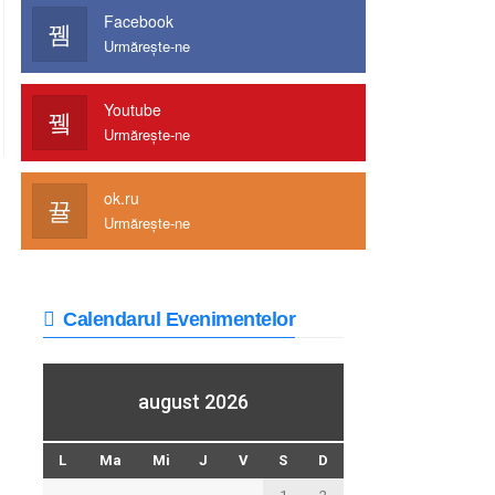
Facebook
Urmărește-ne
Youtube
Urmărește-ne
ok.ru
Urmărește-ne
Calendarul Evenimentelor
august 2026
L
Ma
Mi
J
V
S
D