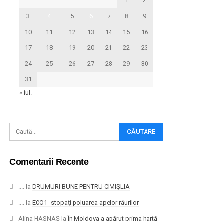
1
2
3
4
5
6
7
8
9
10
11
12
13
14
15
16
17
18
19
20
21
22
23
24
25
26
27
28
29
30
31
« iul.
Comentarii Recente
....
la
DRUMURI BUNE PENTRU CIMIȘLIA
....
la
ECO1- stopați poluarea apelor râurilor
Alina HASNAȘ
la
În Moldova a apărut prima hartă