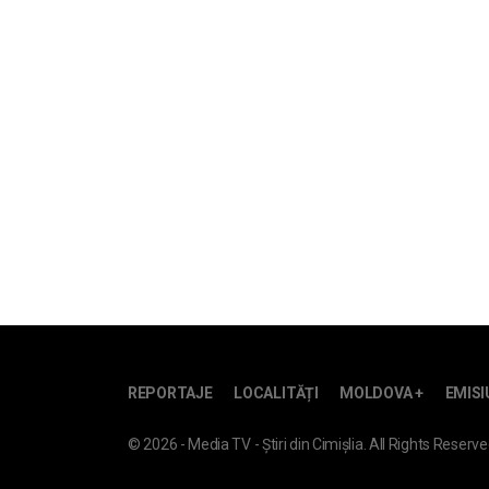
REPORTAJE
LOCALITĂȚI
MOLDOVA +
EMISI
© 2026 - Media TV - Știri din Cimișlia. All Rights Reserve