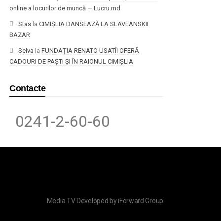
online a locurilor de muncă — Lucru.md
Stas
la
CIMIȘLIA DANSEAZĂ LA SLAVEANSKII
BAZAR
Selva
la
FUNDAȚIA RENATO USATÎI OFERĂ
CADOURI DE PAȘTI ȘI ÎN RAIONUL CIMIȘLIA
Contacte
0241-2-60-60
Media TV
Developed by
iForward Group