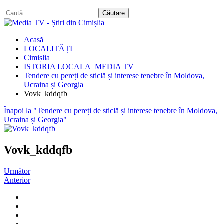
Acasă
LOCALITĂȚI
Cimișlia
ISTORIA LOCALA_MEDIA TV
Tendere cu pereți de sticlă și interese tenebre în Moldova,
Ucraina și Georgia
Vovk_kddqfb
Înapoi la "Tendere cu pereți de sticlă și interese tenebre în Moldova,
Ucraina și Georgia"
Vovk_kddqfb
Următor
Anterior