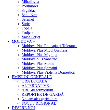
Mihailovca
Porumbrei
Sagaidac
Satul Nou
Selemet
Suric
Topala
Troițcoie
Valea Perjei
MOLDOVA +
Moldova Plus Educația și Toleranța
Moldova Plus Micul business
Moldova Plus Migrația
Moldova plus Sănătate
Moldova Plus Mediu
Moldova Plus Șomajul
Moldova Plus Violența Domestică
EMISIUNI GENERALE
ORA LOCALA
ALTERNATIVE
ABC -ul fermierului
REPORTER DE GARDĂ
Noi am ales agricultura
FOCUS REGIONAL
DESPRE NOI