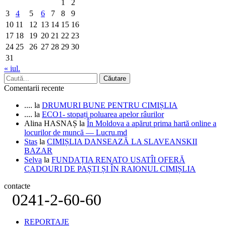
1
2
3
4
5
6
7
8
9
10
11
12
13
14
15
16
17
18
19
20
21
22
23
24
25
26
27
28
29
30
31
« iul.
Comentarii recente
....
la
DRUMURI BUNE PENTRU CIMIȘLIA
....
la
ECO1- stopați poluarea apelor râurilor
Alina HASNAȘ
la
În Moldova a apărut prima hartă online a
locurilor de muncă — Lucru.md
Stas
la
CIMIȘLIA DANSEAZĂ LA SLAVEANSKII
BAZAR
Selva
la
FUNDAȚIA RENATO USATÎI OFERĂ
CADOURI DE PAȘTI ȘI ÎN RAIONUL CIMIȘLIA
contacte
0241-2-60-60
REPORTAJE