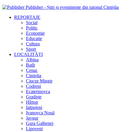
Publisher - Știri și evenimente din raionul Cimișlia
REPORTAJE
Social
Politic
Economie
Educatie
Cultura
Sport
LOCALITĂȚI
Albina
Batîr
Cenac
Cimișlia
Ciucur Mingir
Codreni
Ecaterinovca
Gradiște
Hîrtop
Ialpujeni
Ivanovca Nouă
Javgur
Gura Galbenei
Lipoveni