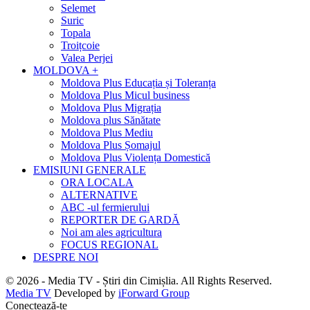
Selemet
Suric
Topala
Troițcoie
Valea Perjei
MOLDOVA +
Moldova Plus Educația și Toleranța
Moldova Plus Micul business
Moldova Plus Migrația
Moldova plus Sănătate
Moldova Plus Mediu
Moldova Plus Șomajul
Moldova Plus Violența Domestică
EMISIUNI GENERALE
ORA LOCALA
ALTERNATIVE
ABC -ul fermierului
REPORTER DE GARDĂ
Noi am ales agricultura
FOCUS REGIONAL
DESPRE NOI
© 2026 - Media TV - Știri din Cimișlia. All Rights Reserved.
Media TV
Developed by
iForward Group
Conectează-te