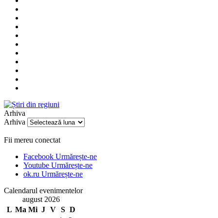
Arhiva
Arhiva
Fii mereu conectat
Facebook
Urmărește-ne
Youtube
Urmărește-ne
ok.ru
Urmărește-ne
Calendarul evenimentelor
august 2026
L
Ma
Mi
J
V
S
D