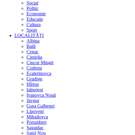
Social
Politic
Economie
Educatie
Cultura
Sport
LOCALITĂȚI
Albina
Batîr
Cenac
Cimișlia
Ciucur Mingir
Codreni
Ecaterinovca
Gradiște
Hîrtop
Ialpujeni
Ivanovca Nouă
Javgur
Gura Galbenei
Lipoveni
Mihailovca
Porumbrei
Sagaidac
Satul Nou