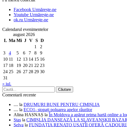
Facebook
Urmărește-ne
Youtube
Urmărește-ne
ok.ru
Urmărește-ne
Calendarul evenimentelor
august 2026
L
Ma
Mi
J
V
S
D
1
2
3
4
5
6
7
8
9
10
11
12
13
14
15
16
17
18
19
20
21
22
23
24
25
26
27
28
29
30
31
« iul.
Comentarii recente
....
la
DRUMURI BUNE PENTRU CIMIȘLIA
....
la
ECO1- stopați poluarea apelor râurilor
Alina HASNAȘ
la
În Moldova a apărut prima hartă online a 
Stas
la
CIMIȘLIA DANSEAZĂ LA SLAVEANSKII BAZA
Selva
la
FUNDAȚIA RENATO USATÎI OFERĂ CADOURI D