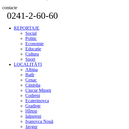
contacte
0241-2-60-60
REPORTAJE
Social
Politic
Economie
Educatie
Cultura
Sport
LOCALITĂȚI
Albina
Batîr
Cenac
Cimișlia
Ciucur Mingir
Codreni
Ecaterinovca
Gradiște
Hîrtop
Ialpujeni
Ivanovca Nouă
Javgur