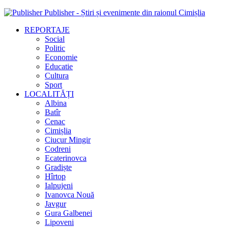
Publisher - Știri și evenimente din raionul Cimișlia
REPORTAJE
Social
Politic
Economie
Educatie
Cultura
Sport
LOCALITĂȚI
Albina
Batîr
Cenac
Cimișlia
Ciucur Mingir
Codreni
Ecaterinovca
Gradiște
Hîrtop
Ialpujeni
Ivanovca Nouă
Javgur
Gura Galbenei
Lipoveni