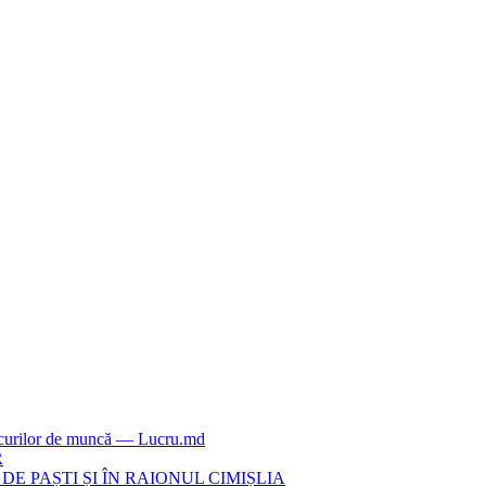
locurilor de muncă — Lucru.md
R
E PAȘTI ȘI ÎN RAIONUL CIMIȘLIA