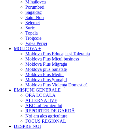
Mihailovca
Porumbrei
Sagaidac
Satul Nou
Selemet
Suric
Topala
Troițcoie
Valea Perjei
MOLDOVA +
Moldova Plus Educația și Toleranța
Moldova Plus Micul business
Moldova Plus Migrația
Moldova plus Sănătate
Moldova Plus Mediu
Moldova Plus Șomajul
Moldova Plus Violența Domestică
EMISIUNI GENERALE
ORA LOCALA
ALTERNATIVE
ABC -ul fermierului
REPORTER DE GARDĂ
Noi am ales agricultura
FOCUS REGIONAL
DESPRE NOI