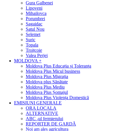
Gura Galbenei
Lipoveni
Mihailovca
Porumbrei
Sagaidac
Satul Nou
Selemet
Suric
Topala
Troițcoie
Valea Perjei
MOLDOVA +
Moldova Plus Educația și Toleranța
Moldova Plus Micul business
Moldova Plus Migrația
Moldova plus Sănătate
Moldova Plus Mediu
Moldova Plus Șomajul
Moldova Plus Violența Domestică
EMISIUNI GENERALE
ORA LOCALA
ALTERNATIVE
ABC -ul fermierului
REPORTER DE GARDĂ
Noi am ales agricultura