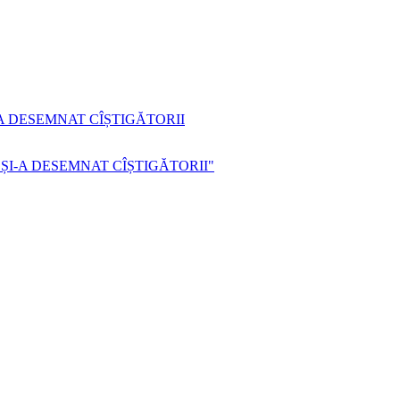
A DESEMNAT CÎȘTIGĂTORII
 ȘI-A DESEMNAT CÎȘTIGĂTORII"