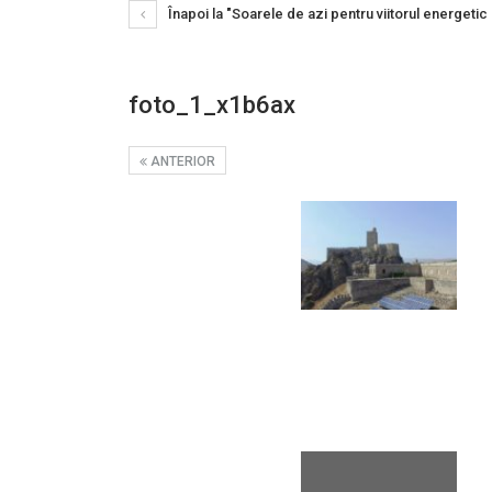
Înapoi la "Soarele de azi pentru viitorul energeti
foto_1_x1b6ax
ANTERIOR