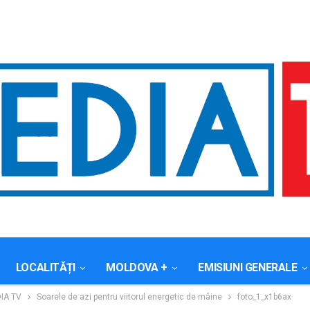
LOCALITĂȚI
MOLDOVA +
EMISIUNI GENERALE
IA TV
Soarele de azi pentru viitorul energetic de mâine
foto_1_x1b6ax