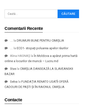
Comentarii Recente
....
la
DRUMURI BUNE PENTRU CIMIȘLIA
....
la
ECO1- stopați poluarea apelor râurilor
Alina HASNAȘ
la
În Moldova a apărut prima hartă
online a locurilor de muncă — Lucru.md
Stas
la
CIMIȘLIA DANSEAZĂ LA SLAVEANSKII
BAZAR
Selva
la
FUNDAȚIA RENATO USATÎI OFERĂ
CADOURI DE PAȘTI ȘI ÎN RAIONUL CIMIȘLIA
Contacte