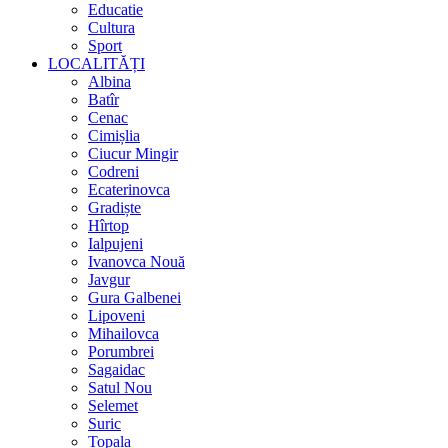
Educatie
Cultura
Sport
LOCALITĂȚI
Albina
Batîr
Cenac
Cimișlia
Ciucur Mingir
Codreni
Ecaterinovca
Gradiște
Hîrtop
Ialpujeni
Ivanovca Nouă
Javgur
Gura Galbenei
Lipoveni
Mihailovca
Porumbrei
Sagaidac
Satul Nou
Selemet
Suric
Topala