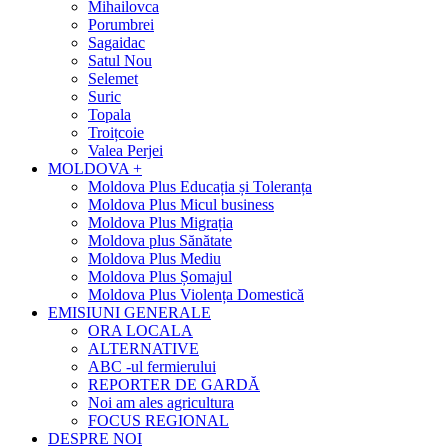
Mihailovca
Porumbrei
Sagaidac
Satul Nou
Selemet
Suric
Topala
Troițcoie
Valea Perjei
MOLDOVA +
Moldova Plus Educația și Toleranța
Moldova Plus Micul business
Moldova Plus Migrația
Moldova plus Sănătate
Moldova Plus Mediu
Moldova Plus Șomajul
Moldova Plus Violența Domestică
EMISIUNI GENERALE
ORA LOCALA
ALTERNATIVE
ABC -ul fermierului
REPORTER DE GARDĂ
Noi am ales agricultura
FOCUS REGIONAL
DESPRE NOI