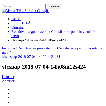
Acasă
LOCALITĂȚI
Cimișlia
Recultivarea gunoiștei din Cimișlia este pe ultima sută de
metri
vlcsnap-2018-07-04-14h08m12s424
Înapoi la "Recultivarea gunoiștei din Cimișlia este pe ultima sută de
metri"
vlcsnap-2018-07-04-14h08m12s424
Următor
Anterior