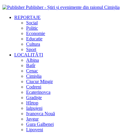
Publisher - Știri și evenimente din raionul Cimișlia
REPORTAJE
Social
Politic
Economie
Educatie
Cultura
Sport
LOCALITĂȚI
Albina
Batîr
Cenac
Cimișlia
Ciucur Mingir
Codreni
Ecaterinovca
Gradiște
Hîrtop
Ialpujeni
Ivanovca Nouă
Javgur
Gura Galbenei
Lipoveni