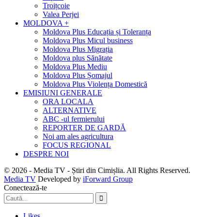
Troițcoie
Valea Perjei
MOLDOVA +
Moldova Plus Educația și Toleranța
Moldova Plus Micul business
Moldova Plus Migrația
Moldova plus Sănătate
Moldova Plus Mediu
Moldova Plus Șomajul
Moldova Plus Violența Domestică
EMISIUNI GENERALE
ORA LOCALA
ALTERNATIVE
ABC -ul fermierului
REPORTER DE GARDĂ
Noi am ales agricultura
FOCUS REGIONAL
DESPRE NOI
© 2026 - Media TV - Știri din Cimișlia. All Rights Reserved.
Media TV
Developed by
iForward Group
Conectează-te
Likes