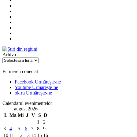
Arhiva
Arhiva
Fii mereu conectat
Facebook
Urmărește-ne
Youtube
Urmărește-ne
ok.ru
Urmărește-ne
Calendarul evenimentelor
august 2026
L
Ma
Mi
J
V
S
D
1
2
3
4
5
6
7
8
9
10
11
12
13
14
15
16