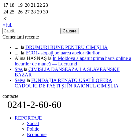
17
18
19
20
21
22
23
24
25
26
27
28
29
30
31
« iul.
Comentarii recente
....
la
DRUMURI BUNE PENTRU CIMIȘLIA
....
la
ECO1- stopați poluarea apelor râurilor
Alina HASNAȘ
la
În Moldova a apărut prima hartă online a
locurilor de muncă — Lucru.md
Stas
la
CIMIȘLIA DANSEAZĂ LA SLAVEANSKII
BAZAR
Selva
la
FUNDAȚIA RENATO USATÎI OFERĂ
CADOURI DE PAȘTI ȘI ÎN RAIONUL CIMIȘLIA
contacte
0241-2-60-60
REPORTAJE
Social
Politic
Economie