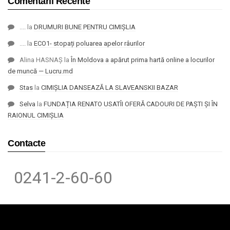
Comentarii Recente
....
la
DRUMURI BUNE PENTRU CIMIȘLIA
....
la
ECO1- stopați poluarea apelor râurilor
Alina HASNAȘ
la
În Moldova a apărut prima hartă online a locurilor
de muncă — Lucru.md
Stas
la
CIMIȘLIA DANSEAZĂ LA SLAVEANSKII BAZAR
Selva
la
FUNDAȚIA RENATO USATÎI OFERĂ CADOURI DE PAȘTI ȘI ÎN
RAIONUL CIMIȘLIA
Contacte
0241-2-60-60