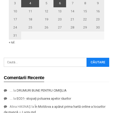
3
4
5
6
7
8
9
10
11
12
13
14
15
16
17
18
19
20
21
22
23
24
25
26
27
28
29
30
31
« iul.
Comentarii Recente
....
la
DRUMURI BUNE PENTRU CIMIȘLIA
....
la
ECO1- stopați poluarea apelor râurilor
Alina HASNAȘ
la
În Moldova a apărut prima hartă online a locurilor
de muncă — Lucru.md