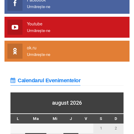
Urmărește-ne
Youtube
Urmărește-ne
ok.ru
Urmărește-ne
Calendarul Evenimentelor
august 2026
L
Ma
Mi
J
V
S
D
1
2