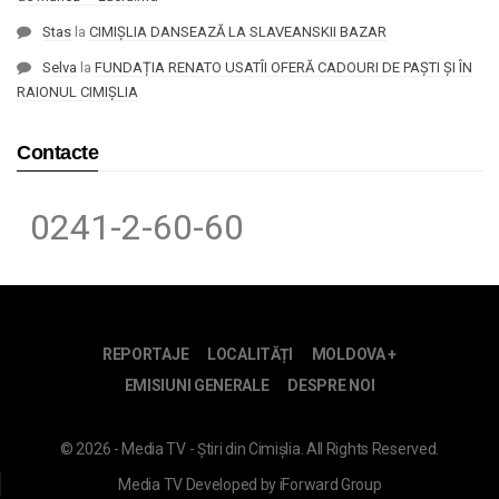
Stas
la
CIMIȘLIA DANSEAZĂ LA SLAVEANSKII BAZAR
Selva
la
FUNDAȚIA RENATO USATÎI OFERĂ CADOURI DE PAȘTI ȘI ÎN
RAIONUL CIMIȘLIA
Contacte
0241-2-60-60
REPORTAJE
LOCALITĂȚI
MOLDOVA +
EMISIUNI GENERALE
DESPRE NOI
© 2026 - Media TV - Știri din Cimișlia. All Rights Reserved.
Media TV
Developed by
iForward Group