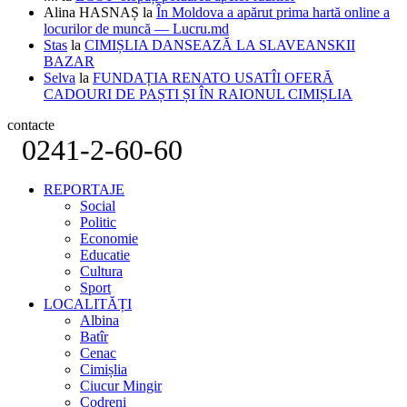
Alina HASNAȘ
la
În Moldova a apărut prima hartă online a
locurilor de muncă — Lucru.md
Stas
la
CIMIȘLIA DANSEAZĂ LA SLAVEANSKII
BAZAR
Selva
la
FUNDAȚIA RENATO USATÎI OFERĂ
CADOURI DE PAȘTI ȘI ÎN RAIONUL CIMIȘLIA
contacte
0241-2-60-60
REPORTAJE
Social
Politic
Economie
Educatie
Cultura
Sport
LOCALITĂȚI
Albina
Batîr
Cenac
Cimișlia
Ciucur Mingir
Codreni