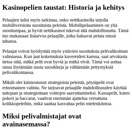
Kasinopelien taustat: Historia ja kehitys
Pelaajien tulisi myös tarkistaa, onko nettikasinolla tarjolla
mobiiliversioita suosituista peleistä. Mobiilipelaaminen on yhä
suositumpaa, ja hyvät nettikasinot tukevat tätä mahdollisuutta. Tämä
tuo mukanaan lisäarvoa pelaajille, jotka haluavat pelata missä
tahansa.
Pelaajat voivat hyödyntää myös ystävien suosituksia pelivalikoiman
valinnassa. Kun jaat kokemuksia kavereidesi kanssa, saat arvokasta
tietoa siitä, mitkä pelit ovat hyviä ja mitkä eivät. Tämä voi auttaa
sinua löytämään uusia suosikkeja ja välttämään pettymyksiä
pelivalikoimassa.
Mikäli olet kiinnostunut strategisista peleistä, pöytäpelit ovat
erinomainen valinta. Ne tarjoavat pelaajille mahdollisuuden käyttää
taitojaan ja strategioitaan voittojen saavuttamiseksi. Kassapelit, kuten
pokeri ja baccarat, vaativat enemmän ajattelua verrattuna
kolikkopeleihin, mikä saattaa kasvattaa pelin mielenkiintoa.
Miksi pelivalmistajat ovat
avainasemassa?