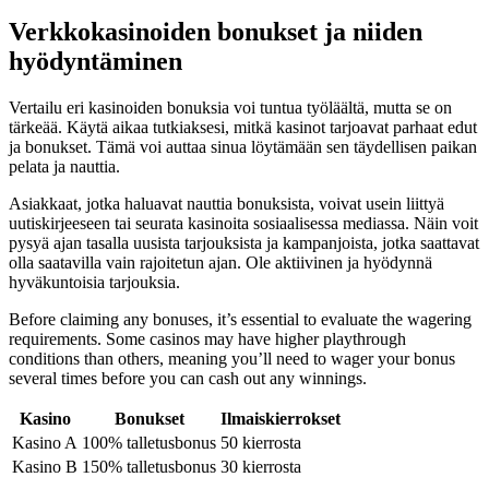
Verkkokasinoiden bonukset ja niiden
hyödyntäminen
Vertailu eri kasinoiden bonuksia voi tuntua työläältä, mutta se on
tärkeää. Käytä aikaa tutkiaksesi, mitkä kasinot tarjoavat parhaat edut
ja bonukset. Tämä voi auttaa sinua löytämään sen täydellisen paikan
pelata ja nauttia.
Asiakkaat, jotka haluavat nauttia bonuksista, voivat usein liittyä
uutiskirjeeseen tai seurata kasinoita sosiaalisessa mediassa. Näin voit
pysyä ajan tasalla uusista tarjouksista ja kampanjoista, jotka saattavat
olla saatavilla vain rajoitetun ajan. Ole aktiivinen ja hyödynnä
hyväkuntoisia tarjouksia.
Before claiming any bonuses, it’s essential to evaluate the wagering
requirements. Some casinos may have higher playthrough
conditions than others, meaning you’ll need to wager your bonus
several times before you can cash out any winnings.
Kasino
Bonukset
Ilmaiskierrokset
Kasino A
100% talletusbonus
50 kierrosta
Kasino B
150% talletusbonus
30 kierrosta