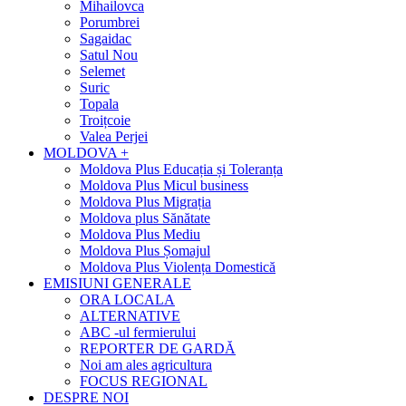
Mihailovca
Porumbrei
Sagaidac
Satul Nou
Selemet
Suric
Topala
Troițcoie
Valea Perjei
MOLDOVA +
Moldova Plus Educația și Toleranța
Moldova Plus Micul business
Moldova Plus Migrația
Moldova plus Sănătate
Moldova Plus Mediu
Moldova Plus Șomajul
Moldova Plus Violența Domestică
EMISIUNI GENERALE
ORA LOCALA
ALTERNATIVE
ABC -ul fermierului
REPORTER DE GARDĂ
Noi am ales agricultura
FOCUS REGIONAL
DESPRE NOI