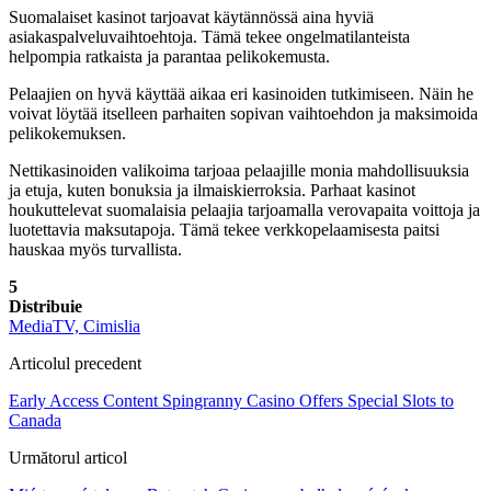
Suomalaiset kasinot tarjoavat käytännössä aina hyviä
asiakaspalveluvaihtoehtoja. Tämä tekee ongelmatilanteista
helpompia ratkaista ja parantaa pelikokemusta.
Pelaajien on hyvä käyttää aikaa eri kasinoiden tutkimiseen. Näin he
voivat löytää itselleen parhaiten sopivan vaihtoehdon ja maksimoida
pelikokemuksen.
Nettikasinoiden valikoima tarjoaa pelaajille monia mahdollisuuksia
ja etuja, kuten bonuksia ja ilmaiskierroksia. Parhaat kasinot
houkuttelevat suomalaisia pelaajia tarjoamalla verovapaita voittoja ja
luotettavia maksutapoja. Tämä tekee verkkopelaamisesta paitsi
hauskaa myös turvallista.
5
Distribuie
MediaTV, Cimislia
Articolul precedent
Early Access Content Spingranny Casino Offers Special Slots to
Canada
Următorul articol