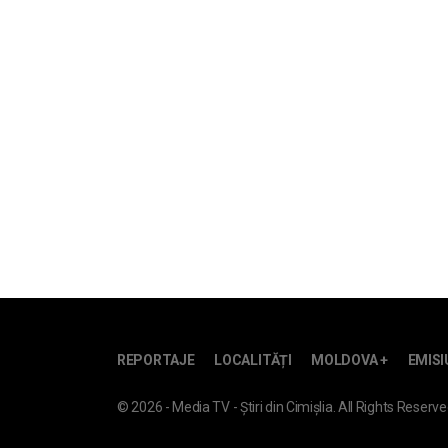
REPORTAJE
LOCALITĂȚI
MOLDOVA +
EMISI
© 2026 - Media TV - Știri din Cimișlia. All Rights Reserve