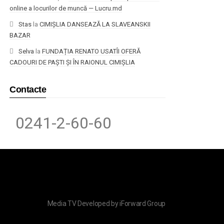
online a locurilor de muncă — Lucru.md
Stas
la
CIMIȘLIA DANSEAZĂ LA SLAVEANSKII
BAZAR
Selva
la
FUNDAȚIA RENATO USATÎI OFERĂ
CADOURI DE PAȘTI ȘI ÎN RAIONUL CIMIȘLIA
Contacte
0241-2-60-60
Media TV
Developed by
iForward Group