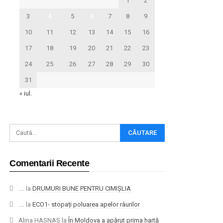
1
2
3
4
5
6
7
8
9
10
11
12
13
14
15
16
17
18
19
20
21
22
23
24
25
26
27
28
29
30
31
« iul.
Comentarii Recente
....
la
DRUMURI BUNE PENTRU CIMIȘLIA
....
la
ECO1- stopați poluarea apelor râurilor
Alina HASNAȘ
la
În Moldova a apărut prima hartă