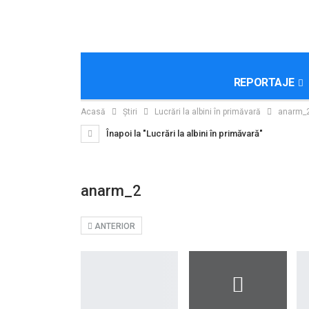
REPORTAJE
Acasă
Știri
Lucrări la albini în primăvară
anarm_
Înapoi la "Lucrări la albini în primăvară"
anarm_2
ANTERIOR