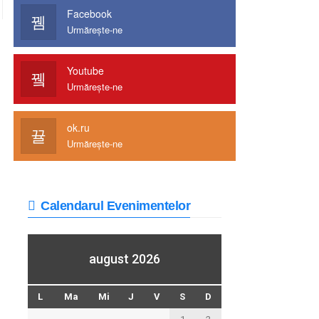
Facebook
Urmărește-ne
Youtube
Urmărește-ne
ok.ru
Urmărește-ne
Calendarul Evenimentelor
august 2026
L
Ma
Mi
J
V
S
D