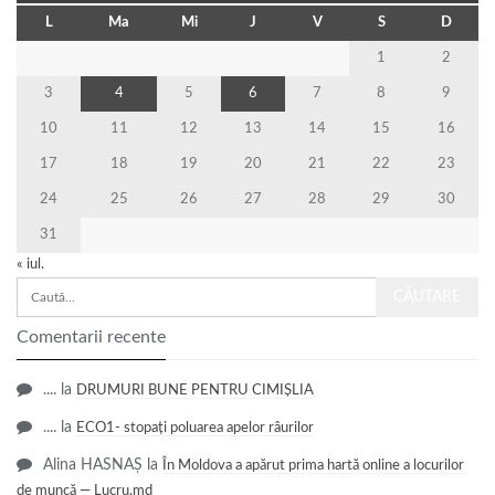
L
Ma
Mi
J
V
S
D
1
2
3
4
5
6
7
8
9
10
11
12
13
14
15
16
17
18
19
20
21
22
23
24
25
26
27
28
29
30
31
« iul.
Comentarii recente
....
la
DRUMURI BUNE PENTRU CIMIȘLIA
....
la
ECO1- stopați poluarea apelor râurilor
Alina HASNAȘ
la
În Moldova a apărut prima hartă online a locurilor
de muncă — Lucru.md