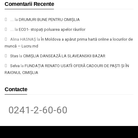
Comentarii Recente
....
la
DRUMURI BUNE PENTRU CIMIȘLIA
....
la
ECO1- stopați poluarea apelor râurilor
Alina HASNAȘ
la
În Moldova a apărut prima hartă online a locurilor de
muncă — Lucru.md
Stas
la
CIMIȘLIA DANSEAZĂ LA SLAVEANSKII BAZAR
Selva
la
FUNDAȚIA RENATO USATÎI OFERĂ CADOURI DE PAȘTI ȘI ÎN
RAIONUL CIMIȘLIA
Contacte
0241-2-60-60