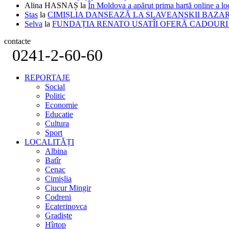
Alina HASNAȘ
la
În Moldova a apărut prima hartă online a 
Stas
la
CIMIȘLIA DANSEAZĂ LA SLAVEANSKII BAZA
Selva
la
FUNDAȚIA RENATO USATÎI OFERĂ CADOURI D
contacte
0241-2-60-60
REPORTAJE
Social
Politic
Economie
Educatie
Cultura
Sport
LOCALITĂȚI
Albina
Batîr
Cenac
Cimișlia
Ciucur Mingir
Codreni
Ecaterinovca
Gradiște
Hîrtop