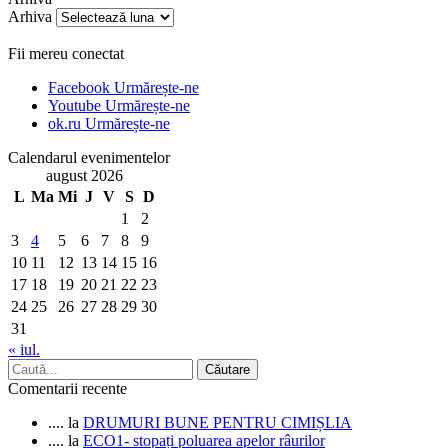
Arhiva
Fii mereu conectat
Facebook
Urmărește-ne
Youtube
Urmărește-ne
ok.ru
Urmărește-ne
Calendarul evenimentelor
august 2026
L
Ma
Mi
J
V
S
D
1
2
3
4
5
6
7
8
9
10
11
12
13
14
15
16
17
18
19
20
21
22
23
24
25
26
27
28
29
30
31
« iul.
Comentarii recente
....
la
DRUMURI BUNE PENTRU CIMIȘLIA
....
la
ECO1- stopați poluarea apelor râurilor