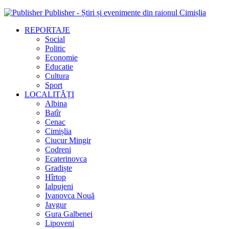
Publisher - Știri și evenimente din raionul Cimișlia
REPORTAJE
Social
Politic
Economie
Educatie
Cultura
Sport
LOCALITĂȚI
Albina
Batîr
Cenac
Cimișlia
Ciucur Mingir
Codreni
Ecaterinovca
Gradiște
Hîrtop
Ialpujeni
Ivanovca Nouă
Javgur
Gura Galbenei
Lipoveni