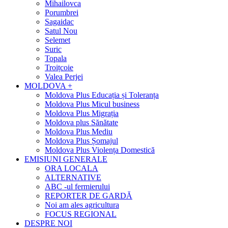
Mihailovca
Porumbrei
Sagaidac
Satul Nou
Selemet
Suric
Topala
Troițcoie
Valea Perjei
MOLDOVA +
Moldova Plus Educația și Toleranța
Moldova Plus Micul business
Moldova Plus Migrația
Moldova plus Sănătate
Moldova Plus Mediu
Moldova Plus Șomajul
Moldova Plus Violența Domestică
EMISIUNI GENERALE
ORA LOCALA
ALTERNATIVE
ABC -ul fermierului
REPORTER DE GARDĂ
Noi am ales agricultura
FOCUS REGIONAL
DESPRE NOI