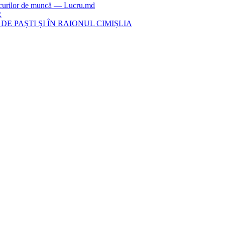
locurilor de muncă — Lucru.md
R
E PAȘTI ȘI ÎN RAIONUL CIMIȘLIA