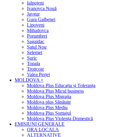
Ialpujeni
Ivanovca Nouă
Javgur
Gura Galbenei
Lipoveni
Mihailovca
Porumbrei
Sagaidac
Satul Nou
Selemet
Suric
Topala
Troițcoie
Valea Perjei
MOLDOVA +
Moldova Plus Educația și Toleranța
Moldova Plus Micul business
Moldova Plus Migrația
Moldova plus Sănătate
Moldova Plus Mediu
Moldova Plus Șomajul
Moldova Plus Violența Domestică
EMISIUNI GENERALE
ORA LOCALA
ALTERNATIVE