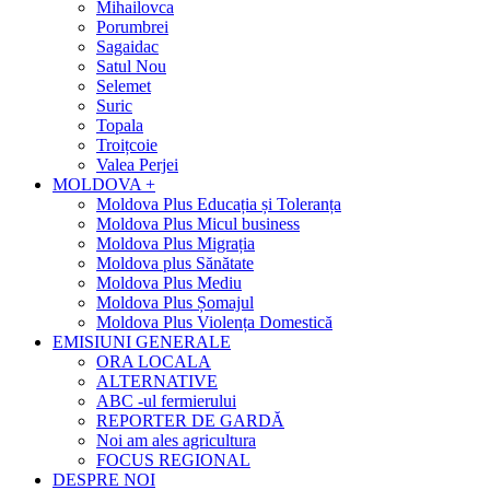
Mihailovca
Porumbrei
Sagaidac
Satul Nou
Selemet
Suric
Topala
Troițcoie
Valea Perjei
MOLDOVA +
Moldova Plus Educația și Toleranța
Moldova Plus Micul business
Moldova Plus Migrația
Moldova plus Sănătate
Moldova Plus Mediu
Moldova Plus Șomajul
Moldova Plus Violența Domestică
EMISIUNI GENERALE
ORA LOCALA
ALTERNATIVE
ABC -ul fermierului
REPORTER DE GARDĂ
Noi am ales agricultura
FOCUS REGIONAL
DESPRE NOI