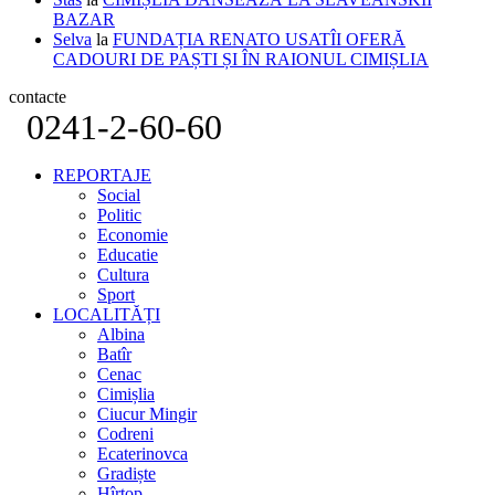
BAZAR
Selva
la
FUNDAȚIA RENATO USATÎI OFERĂ
CADOURI DE PAȘTI ȘI ÎN RAIONUL CIMIȘLIA
contacte
0241-2-60-60
REPORTAJE
Social
Politic
Economie
Educatie
Cultura
Sport
LOCALITĂȚI
Albina
Batîr
Cenac
Cimișlia
Ciucur Mingir
Codreni
Ecaterinovca
Gradiște
Hîrtop