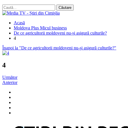
Acasă
Moldova Plus Micul business
De ce agricultorii moldoveni nu-și asigură culturile?
4
Înapoi la "De ce agricultorii moldoveni nu-și asigură culturile?"
4
Următor
Anterior