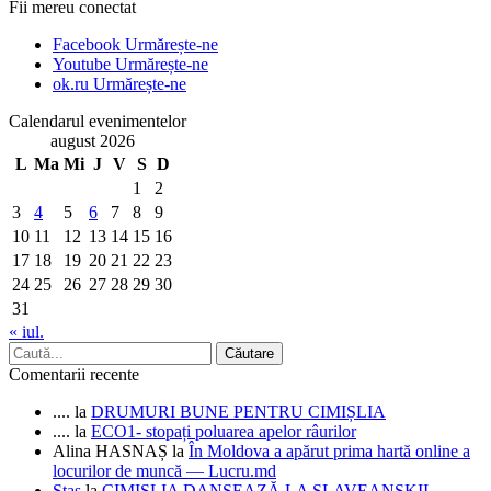
Fii mereu conectat
Facebook
Urmărește-ne
Youtube
Urmărește-ne
ok.ru
Urmărește-ne
Calendarul evenimentelor
august 2026
L
Ma
Mi
J
V
S
D
1
2
3
4
5
6
7
8
9
10
11
12
13
14
15
16
17
18
19
20
21
22
23
24
25
26
27
28
29
30
31
« iul.
Comentarii recente
....
la
DRUMURI BUNE PENTRU CIMIȘLIA
....
la
ECO1- stopați poluarea apelor râurilor
Alina HASNAȘ
la
În Moldova a apărut prima hartă online a
locurilor de muncă — Lucru.md
Stas
la
CIMIȘLIA DANSEAZĂ LA SLAVEANSKII