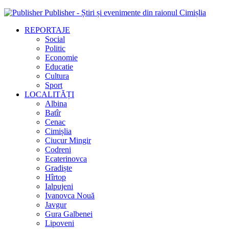
Publisher - Știri și evenimente din raionul Cimișlia
REPORTAJE
Social
Politic
Economie
Educatie
Cultura
Sport
LOCALITĂȚI
Albina
Batîr
Cenac
Cimișlia
Ciucur Mingir
Codreni
Ecaterinovca
Gradiște
Hîrtop
Ialpujeni
Ivanovca Nouă
Javgur
Gura Galbenei
Lipoveni