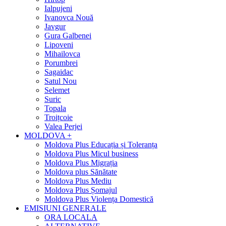
Ialpujeni
Ivanovca Nouă
Javgur
Gura Galbenei
Lipoveni
Mihailovca
Porumbrei
Sagaidac
Satul Nou
Selemet
Suric
Topala
Troițcoie
Valea Perjei
MOLDOVA +
Moldova Plus Educația și Toleranța
Moldova Plus Micul business
Moldova Plus Migrația
Moldova plus Sănătate
Moldova Plus Mediu
Moldova Plus Șomajul
Moldova Plus Violența Domestică
EMISIUNI GENERALE
ORA LOCALA