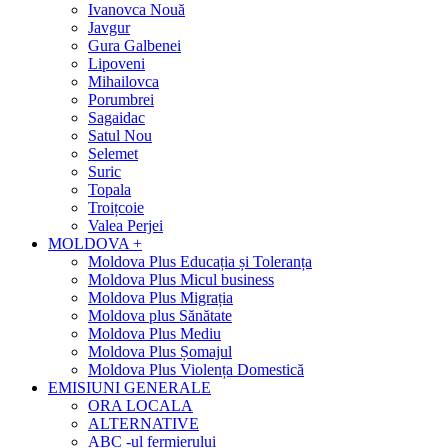
Ivanovca Nouă
Javgur
Gura Galbenei
Lipoveni
Mihailovca
Porumbrei
Sagaidac
Satul Nou
Selemet
Suric
Topala
Troițcoie
Valea Perjei
MOLDOVA +
Moldova Plus Educația și Toleranța
Moldova Plus Micul business
Moldova Plus Migrația
Moldova plus Sănătate
Moldova Plus Mediu
Moldova Plus Șomajul
Moldova Plus Violența Domestică
EMISIUNI GENERALE
ORA LOCALA
ALTERNATIVE
ABC -ul fermierului