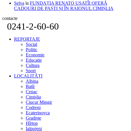
Selva
la
FUNDAȚIA RENATO USATÎI OFERĂ
CADOURI DE PAȘTI ȘI ÎN RAIONUL CIMIȘLIA
contacte
0241-2-60-60
REPORTAJE
Social
Politic
Economie
Educatie
Cultura
Sport
LOCALITĂȚI
Albina
Batîr
Cenac
Cimișlia
Ciucur Mingir
Codreni
Ecaterinovca
Gradiște
Hîrtop
Ialpujeni