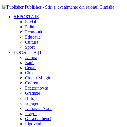
Publisher - Știri și evenimente din raionul Cimișlia
REPORTAJE
Social
Politic
Economie
Educatie
Cultura
Sport
LOCALITĂȚI
Albina
Batîr
Cenac
Cimișlia
Ciucur Mingir
Codreni
Ecaterinovca
Gradiște
Hîrtop
Ialpujeni
Ivanovca Nouă
Javgur
Gura Galbenei
Lipoveni