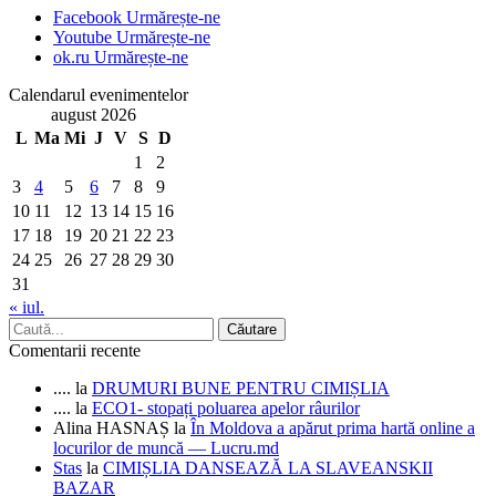
Facebook
Urmărește-ne
Youtube
Urmărește-ne
ok.ru
Urmărește-ne
Calendarul evenimentelor
august 2026
L
Ma
Mi
J
V
S
D
1
2
3
4
5
6
7
8
9
10
11
12
13
14
15
16
17
18
19
20
21
22
23
24
25
26
27
28
29
30
31
« iul.
Comentarii recente
....
la
DRUMURI BUNE PENTRU CIMIȘLIA
....
la
ECO1- stopați poluarea apelor râurilor
Alina HASNAȘ
la
În Moldova a apărut prima hartă online a
locurilor de muncă — Lucru.md
Stas
la
CIMIȘLIA DANSEAZĂ LA SLAVEANSKII
BAZAR