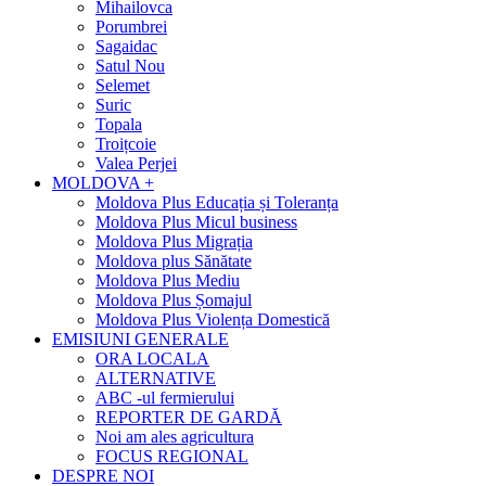
Mihailovca
Porumbrei
Sagaidac
Satul Nou
Selemet
Suric
Topala
Troițcoie
Valea Perjei
MOLDOVA +
Moldova Plus Educația și Toleranța
Moldova Plus Micul business
Moldova Plus Migrația
Moldova plus Sănătate
Moldova Plus Mediu
Moldova Plus Șomajul
Moldova Plus Violența Domestică
EMISIUNI GENERALE
ORA LOCALA
ALTERNATIVE
ABC -ul fermierului
REPORTER DE GARDĂ
Noi am ales agricultura
FOCUS REGIONAL
DESPRE NOI