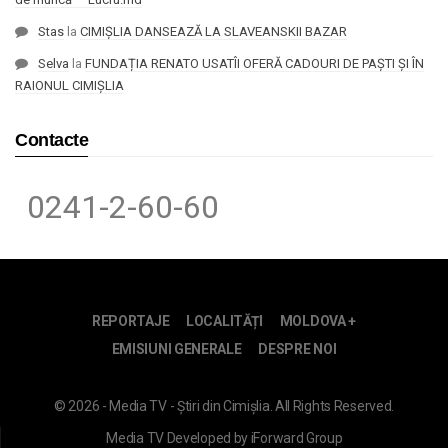
Stas
la
CIMIȘLIA DANSEAZĂ LA SLAVEANSKII BAZAR
Selva
la
FUNDAȚIA RENATO USATÎI OFERĂ CADOURI DE PAȘTI ȘI ÎN
RAIONUL CIMIȘLIA
Contacte
0241-2-60-60
REPORTAJE
LOCALITĂȚI
MOLDOVA +
EMISIUNI GENERALE
DESPRE NOI
© 2026 - Media TV - Știri din Cimișlia. All Rights Reserved.
Media TV
Developed by
iForward Group