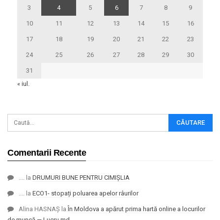
3
4
5
6
7
8
9
10
11
12
13
14
15
16
17
18
19
20
21
22
23
24
25
26
27
28
29
30
31
« iul.
Comentarii Recente
....
la
DRUMURI BUNE PENTRU CIMIȘLIA
....
la
ECO1- stopați poluarea apelor râurilor
Alina HASNAȘ
la
În Moldova a apărut prima hartă online a locurilor
de muncă — Lucru.md