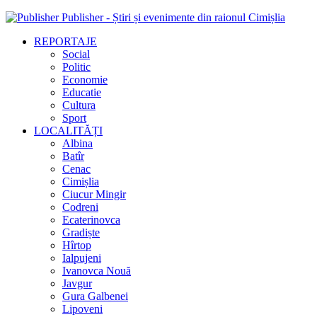
Publisher - Știri și evenimente din raionul Cimișlia
REPORTAJE
Social
Politic
Economie
Educatie
Cultura
Sport
LOCALITĂȚI
Albina
Batîr
Cenac
Cimișlia
Ciucur Mingir
Codreni
Ecaterinovca
Gradiște
Hîrtop
Ialpujeni
Ivanovca Nouă
Javgur
Gura Galbenei
Lipoveni