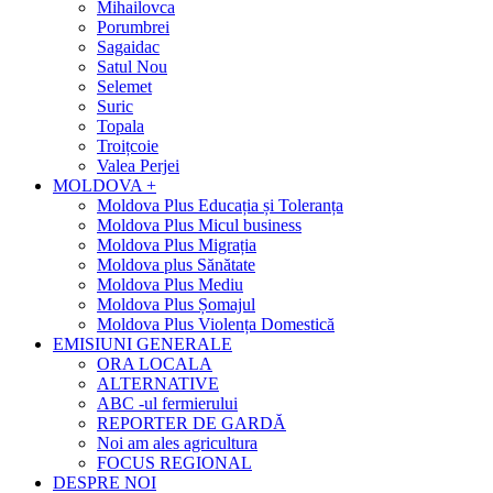
Mihailovca
Porumbrei
Sagaidac
Satul Nou
Selemet
Suric
Topala
Troițcoie
Valea Perjei
MOLDOVA +
Moldova Plus Educația și Toleranța
Moldova Plus Micul business
Moldova Plus Migrația
Moldova plus Sănătate
Moldova Plus Mediu
Moldova Plus Șomajul
Moldova Plus Violența Domestică
EMISIUNI GENERALE
ORA LOCALA
ALTERNATIVE
ABC -ul fermierului
REPORTER DE GARDĂ
Noi am ales agricultura
FOCUS REGIONAL
DESPRE NOI