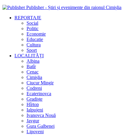
Publisher - Știri și evenimente din raionul Cimișlia
REPORTAJE
Social
Politic
Economie
Educatie
Cultura
Sport
LOCALITĂȚI
Albina
Batîr
Cenac
Cimișlia
Ciucur Mingir
Codreni
Ecaterinovca
Gradiște
Hîrtop
Ialpujeni
Ivanovca Nouă
Javgur
Gura Galbenei
Lipoveni