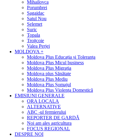
Mihailovca
Porumbrei
Sagaidac
Satul Nou
Selemet
Suric
Topala
Troițcoie
Valea Perjei
MOLDOVA +
Moldova Plus Educația și Toleranța
Moldova Plus Micul business
Moldova Plus Migrația
Moldova plus Sănătate
Moldova Plus Mediu
Moldova Plus Șomajul
Moldova Plus Violența Domestică
EMISIUNI GENERALE
ORA LOCALA
ALTERNATIVE
ABC -ul fermierului
REPORTER DE GARDĂ
Noi am ales agricultura
FOCUS REGIONAL
DESPRE NOI