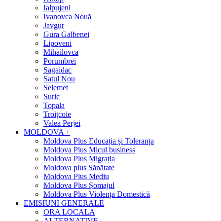
Ialpujeni
Ivanovca Nouă
Javgur
Gura Galbenei
Lipoveni
Mihailovca
Porumbrei
Sagaidac
Satul Nou
Selemet
Suric
Topala
Troițcoie
Valea Perjei
MOLDOVA +
Moldova Plus Educația și Toleranța
Moldova Plus Micul business
Moldova Plus Migrația
Moldova plus Sănătate
Moldova Plus Mediu
Moldova Plus Șomajul
Moldova Plus Violența Domestică
EMISIUNI GENERALE
ORA LOCALA
ALTERNATIVE