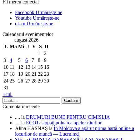
Fii mereu conectat
Facebook
Urmărește-ne
Youtube
Urmărește-ne
ok.ru
Urmărește-ne
Calendarul evenimentelor
august 2026
L
Ma
Mi
J
V
S
D
1
2
3
4
5
6
7
8
9
10
11
12
13
14
15
16
17
18
19
20
21
22
23
24
25
26
27
28
29
30
31
« iul.
Comentarii recente
....
la
DRUMURI BUNE PENTRU CIMIȘLIA
....
la
ECO1- stopați poluarea apelor râurilor
Alina HASNAȘ
la
În Moldova a apărut prima hartă online a
locurilor de muncă — Lucru.md
Stas
la
CIMIȘLIA DANSEAZĂ LA SLAVEANSKII