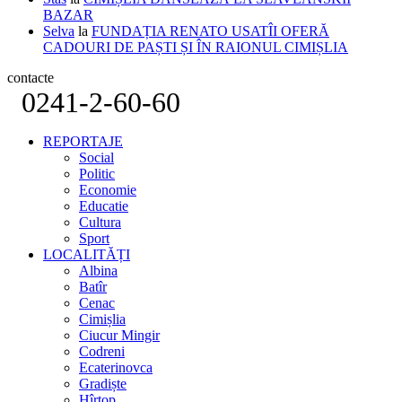
BAZAR
Selva
la
FUNDAȚIA RENATO USATÎI OFERĂ
CADOURI DE PAȘTI ȘI ÎN RAIONUL CIMIȘLIA
contacte
0241-2-60-60
REPORTAJE
Social
Politic
Economie
Educatie
Cultura
Sport
LOCALITĂȚI
Albina
Batîr
Cenac
Cimișlia
Ciucur Mingir
Codreni
Ecaterinovca
Gradiște
Hîrtop