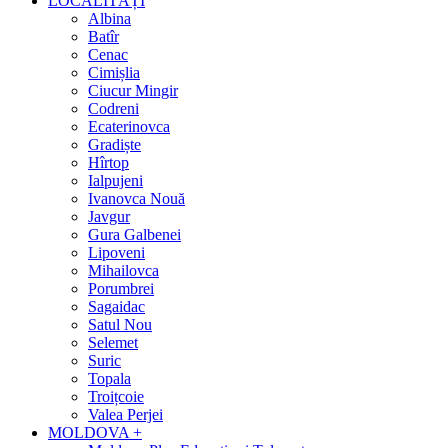
LOCALITĂȚI
Albina
Batîr
Cenac
Cimișlia
Ciucur Mingir
Codreni
Ecaterinovca
Gradiște
Hîrtop
Ialpujeni
Ivanovca Nouă
Javgur
Gura Galbenei
Lipoveni
Mihailovca
Porumbrei
Sagaidac
Satul Nou
Selemet
Suric
Topala
Troițcoie
Valea Perjei
MOLDOVA +