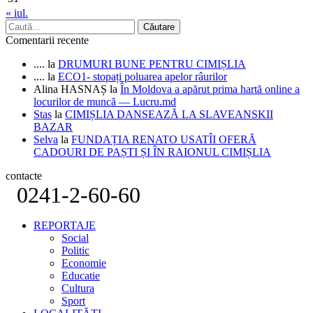
« iul.
Comentarii recente
....
la
DRUMURI BUNE PENTRU CIMIȘLIA
....
la
ECO1- stopați poluarea apelor râurilor
Alina HASNAȘ
la
În Moldova a apărut prima hartă online a
locurilor de muncă — Lucru.md
Stas
la
CIMIȘLIA DANSEAZĂ LA SLAVEANSKII
BAZAR
Selva
la
FUNDAȚIA RENATO USATÎI OFERĂ
CADOURI DE PAȘTI ȘI ÎN RAIONUL CIMIȘLIA
contacte
0241-2-60-60
REPORTAJE
Social
Politic
Economie
Educatie
Cultura
Sport