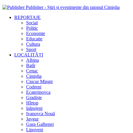
Publisher - Știri și evenimente din raionul Cimișlia
REPORTAJE
Social
Politic
Economie
Educatie
Cultura
Sport
LOCALITĂȚI
Albina
Batîr
Cenac
Cimișlia
Ciucur Mingir
Codreni
Ecaterinovca
Gradiște
Hîrtop
Ialpujeni
Ivanovca Nouă
Javgur
Gura Galbenei
Lipoveni