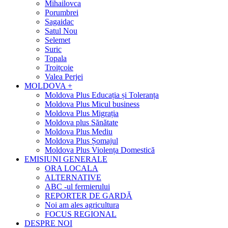
Mihailovca
Porumbrei
Sagaidac
Satul Nou
Selemet
Suric
Topala
Troițcoie
Valea Perjei
MOLDOVA +
Moldova Plus Educația și Toleranța
Moldova Plus Micul business
Moldova Plus Migrația
Moldova plus Sănătate
Moldova Plus Mediu
Moldova Plus Șomajul
Moldova Plus Violența Domestică
EMISIUNI GENERALE
ORA LOCALA
ALTERNATIVE
ABC -ul fermierului
REPORTER DE GARDĂ
Noi am ales agricultura
FOCUS REGIONAL
DESPRE NOI