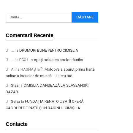
Comentarii Recente
....
la
DRUMURI BUNE PENTRU CIMIȘLIA
....
la
ECO1- stopați poluarea apelor râurilor
Alina HASNAȘ
la
În Moldova a apărut prima hartă
online a locurilor de muncă — Lucru.md
Stas
la
CIMIȘLIA DANSEAZĂ LA SLAVEANSKII
BAZAR
Selva
la
FUNDAȚIA RENATO USATÎI OFERĂ
CADOURI DE PAȘTI ȘI ÎN RAIONUL CIMIȘLIA
Contacte