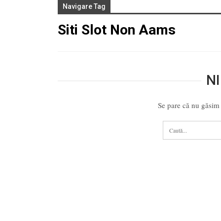
Navigare Tag
Siti Slot Non Aams
NI
Se pare că nu găsim 