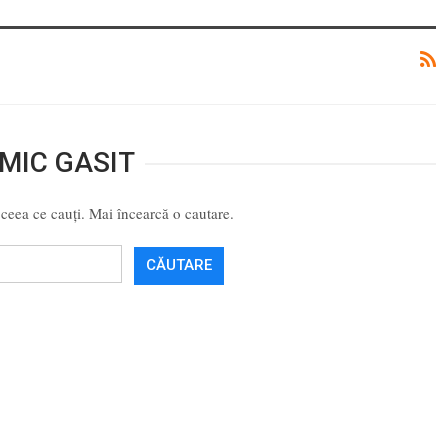
MIC GASIT
ceea ce cauți. Mai încearcă o cautare.