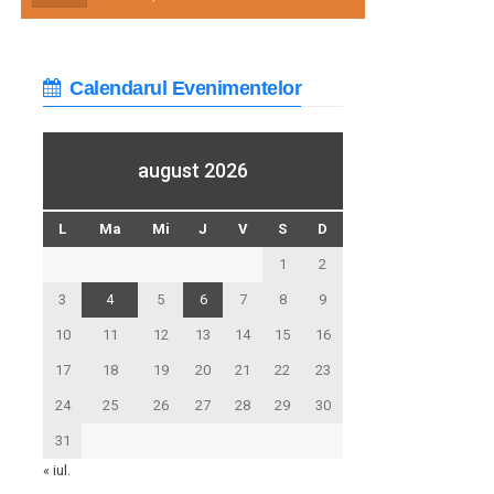
Calendarul Evenimentelor
august 2026
L
Ma
Mi
J
V
S
D
1
2
3
4
5
6
7
8
9
10
11
12
13
14
15
16
17
18
19
20
21
22
23
24
25
26
27
28
29
30
31
« iul.