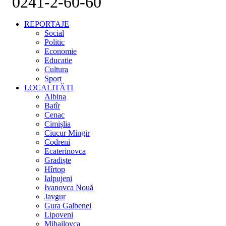
0241-2-60-60
REPORTAJE
Social
Politic
Economie
Educatie
Cultura
Sport
LOCALITĂȚI
Albina
Batîr
Cenac
Cimișlia
Ciucur Mingir
Codreni
Ecaterinovca
Gradiște
Hîrtop
Ialpujeni
Ivanovca Nouă
Javgur
Gura Galbenei
Lipoveni
Mihailovca