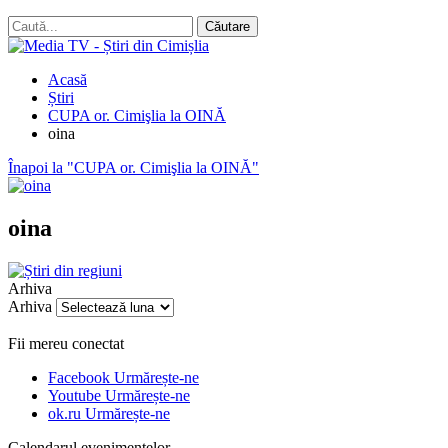
Acasă
Știri
CUPA or. Cimişlia la OINĂ
oina
Înapoi la "CUPA or. Cimişlia la OINĂ"
oina
Arhiva
Arhiva
Fii mereu conectat
Facebook
Urmărește-ne
Youtube
Urmărește-ne
ok.ru
Urmărește-ne
Calendarul evenimentelor