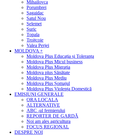
Mihailovca
Porumbrei
Sagaidac
Satul Nou
Selemet
Suric
Topala
Troițcoie
Valea Perjei
MOLDOVA +
Moldova Plus Educația și Toleranța
Moldova Plus Micul business
Moldova Plus Migrația
Moldova plus Sănătate
Moldova Plus Mediu
Moldova Plus Șomajul
Moldova Plus Violența Domestică
EMISIUNI GENERALE
ORA LOCALA
ALTERNATIVE
ABC -ul fermierului
REPORTER DE GARDĂ
Noi am ales agricultura
FOCUS REGIONAL
DESPRE NOI