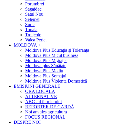
Porumbrei
Sagaidac
Satul Nou
Selemet
Suric
Topala
Troițcoie
Valea Perjei
MOLDOVA +
Moldova Plus Educația și Toleranța
Moldova Plus Micul business
Moldova Plus Migrația
Moldova plus Sănătate
Moldova Plus Mediu
Moldova Plus Șomajul
Moldova Plus Violența Domestică
EMISIUNI GENERALE
ORA LOCALA
ALTERNATIVE
ABC -ul fermierului
REPORTER DE GARDĂ
Noi am ales agricultura
FOCUS REGIONAL
DESPRE NOI