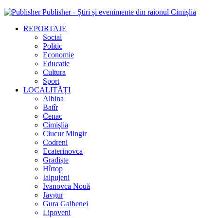
Publisher - Știri și evenimente din raionul Cimișlia
REPORTAJE
Social
Politic
Economie
Educatie
Cultura
Sport
LOCALITĂȚI
Albina
Batîr
Cenac
Cimișlia
Ciucur Mingir
Codreni
Ecaterinovca
Gradiște
Hîrtop
Ialpujeni
Ivanovca Nouă
Javgur
Gura Galbenei
Lipoveni