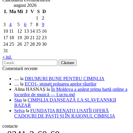
august 2026
L
Ma
Mi
J
V
S
D
1
2
3
4
5
6
7
8
9
10
11
12
13
14
15
16
17
18
19
20
21
22
23
24
25
26
27
28
29
30
31
« iul.
Comentarii recente
....
la
DRUMURI BUNE PENTRU CIMIȘLIA
....
la
ECO1- stopați poluarea apelor râurilor
Alina HASNAȘ
la
În Moldova a apărut prima hartă online a
locurilor de muncă — Lucru.md
Stas
la
CIMIȘLIA DANSEAZĂ LA SLAVEANSKII
BAZAR
Selva
la
FUNDAȚIA RENATO USATÎI OFERĂ
CADOURI DE PAȘTI ȘI ÎN RAIONUL CIMIȘLIA
contacte