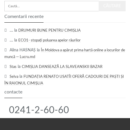
Comentarii recente
....
la
DRUMURI BUNE PENTRU CIMIȘLIA
....
la
ECO1- stopați poluarea apelor râurilor
Alina HASNAȘ
la
În Moldova a apărut prima hartă online a locurilor de
muncă — Lucru.md
la
Stas
CIMIȘLIA DANSEAZĂ LA SLAVEANSKII BAZAR
la
Selva
FUNDAȚIA RENATO USATÎI OFERĂ CADOURI DE PAȘTI ȘI
ÎN RAIONUL CIMIȘLIA
contacte
0241-2-60-60