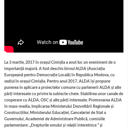
La 3 martie, 2017 în oraşul Cimişlia a avut loc un eveniment de o
importanţă majoră. A fost deschis biroul ALDA (Asociația
Europeană pentru Democrație Locală) în Republica Modova, cu
sediul în orașul Cimişlia. Pentru anul 2017, ALDA își propune
punerea în aplicare a proiectelor comune cu partenerii ALDA și alte
părți interesate cu privire la subiecte-cheie. Stabilirea unor canale de
cooperare cu ALDA, OSC și alte părți interesate. Promovarea ALDA
în mass-media, Implicarea Ministerului Dezvoltării Regionale și
Construcțiilor, Ministerului Educației, Cancelariei de Stat a
Guvernului, Academiei de Administrare Publică, comisiile
parlamentare: „Drepturile omului şi relaţii interetnice ” și