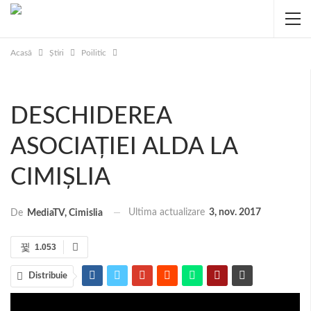
Acasă
Știri
Poilitic
DESCHIDEREA
ASOCIAȚIEI ALDA LA
CIMIȘLIA
Ultima actualizare
3, nov. 2017
De
MediaTV, Cimislia
1.053
Distribuie