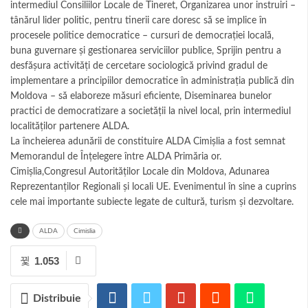
intermediul Consiliilor Locale de Tineret, Organizarea unor instruiri –
tânărul lider politic, pentru tinerii care doresc să se implice în
procesele politice democratice – cursuri de democrației locală,
buna guvernare și gestionarea serviciilor publice, Sprijin pentru a
desfășura activități de cercetare sociologică privind gradul de
implementare a principiilor democratice în administrația publică din
Moldova – să elaboreze măsuri eficiente, Diseminarea bunelor
practici de democratizare a societății la nivel local, prin intermediul
localităților partenere ALDA.
La încheierea adunării de constituire ALDA Cimișlia a fost semnat
Memorandul de Înţelegere între ALDA Primăria or.
Cimişlia,Congresul Autorităților Locale din Moldova, Adunarea
Reprezentanților Regionali și locali UE. Evenimentul în sine a cuprins
cele mai importante subiecte legate de cultură, turism şi dezvoltare.
ALDA
Cimislia
1.053
Distribuie