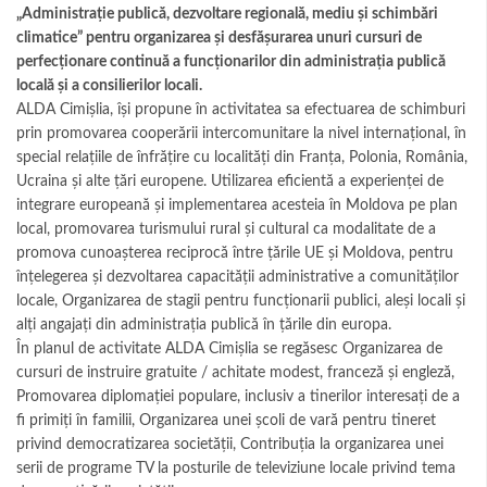
„Administrație publică, dezvoltare regională, mediu și schimbări
climatice” pentru organizarea și desfășurarea unuri cursuri de
perfecționare continuă a funcționarilor din administrația publică
locală și a consilierilor locali.
ALDA Cimișlia, își propune în activitatea sa efectuarea de schimburi
prin promovarea cooperării intercomunitare la nivel internațional, în
special relațiile de înfrățire cu localități din Franța, Polonia, România,
Ucraina și alte țări europene. Utilizarea eficientă a experienței de
integrare europeană și implementarea acesteia în Moldova pe plan
local, promovarea turismului rural și cultural ca modalitate de a
promova cunoașterea reciprocă între țările UE și Moldova, pentru
înțelegerea și dezvoltarea capacității administrative a comunităților
locale, Organizarea de stagii pentru funcționarii publici, aleși locali și
alți angajați din administrația publică în țările din europa.
În planul de activitate ALDA Cimișlia se regăsesc Organizarea de
cursuri de instruire gratuite / achitate modest, franceză și engleză,
Promovarea diplomației populare, inclusiv a tinerilor interesați de a
fi primiți în familii, Organizarea unei școli de vară pentru tineret
privind democratizarea societății, Contribuția la organizarea unei
serii de programe TV la posturile de televiziune locale privind tema