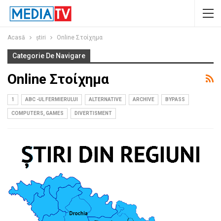
Acasă
ştiri
Online Στοίχημα
Categorie De Navigare
Online Στοίχημα
1
ABC -UL FERMIERULUI
ALTERNATIVE
ARCHIVE
BYPASS
COMPUTERS, GAMES
DIVERTISMENT