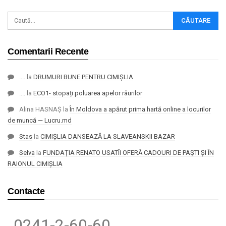
Comentarii Recente
....
la
DRUMURI BUNE PENTRU CIMIȘLIA
....
la
ECO1- stopați poluarea apelor râurilor
Alina HASNAȘ
la
În Moldova a apărut prima hartă online a locurilor
de muncă — Lucru.md
Stas
la
CIMIȘLIA DANSEAZĂ LA SLAVEANSKII BAZAR
Selva
la
FUNDAȚIA RENATO USATÎI OFERĂ CADOURI DE PAȘTI ȘI ÎN
RAIONUL CIMIȘLIA
Contacte
0241-2-60-60