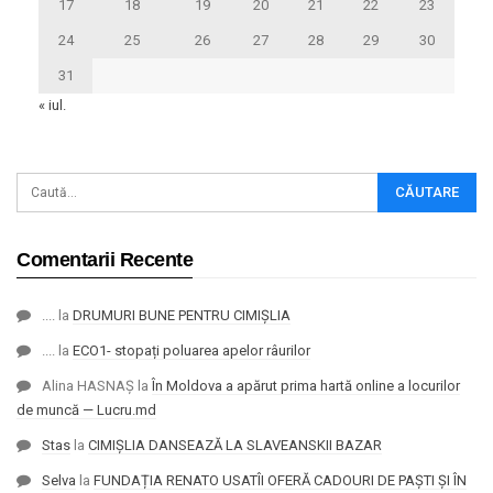
17
18
19
20
21
22
23
24
25
26
27
28
29
30
31
« iul.
Comentarii Recente
....
la
DRUMURI BUNE PENTRU CIMIȘLIA
....
la
ECO1- stopați poluarea apelor râurilor
Alina HASNAȘ
la
În Moldova a apărut prima hartă online a locurilor
de muncă — Lucru.md
Stas
la
CIMIȘLIA DANSEAZĂ LA SLAVEANSKII BAZAR
Selva
la
FUNDAȚIA RENATO USATÎI OFERĂ CADOURI DE PAȘTI ȘI ÎN