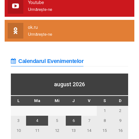
Youtube
Urmărește-ne
ok.ru
Urmărește-ne
Calendarul Evenimentelor
august 2026
L
Ma
Mi
J
V
S
D
1
2
3
4
5
6
7
8
9
10
11
12
13
14
15
16