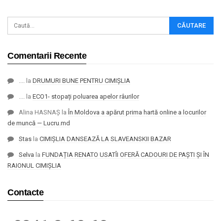
Comentarii Recente
....
la
DRUMURI BUNE PENTRU CIMIȘLIA
....
la
ECO1- stopați poluarea apelor râurilor
Alina HASNAȘ
la
În Moldova a apărut prima hartă online a locurilor
de muncă — Lucru.md
Stas
la
CIMIȘLIA DANSEAZĂ LA SLAVEANSKII BAZAR
Selva
la
FUNDAȚIA RENATO USATÎI OFERĂ CADOURI DE PAȘTI ȘI ÎN
RAIONUL CIMIȘLIA
Contacte