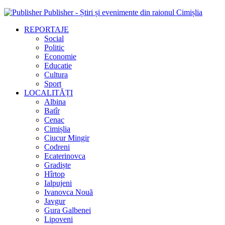
Publisher - Știri și evenimente din raionul Cimișlia
REPORTAJE
Social
Politic
Economie
Educatie
Cultura
Sport
LOCALITĂȚI
Albina
Batîr
Cenac
Cimișlia
Ciucur Mingir
Codreni
Ecaterinovca
Gradiște
Hîrtop
Ialpujeni
Ivanovca Nouă
Javgur
Gura Galbenei
Lipoveni