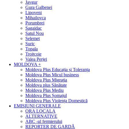
Javgur
Gura Galbenei
Lipoveni
Mihailovca
Porumbrei
Sagaidac
Satul Nou
Selemet
Suric
Topala
Troițcoie
Valea Perjei
MOLDOVA +
Moldova Plus Educația și Toleranța
Moldova Plus Micul business
Moldova Plus Migrația
Moldova plus Sănătate
Moldova Plus Mediu
Moldova Plus Șomajul
Moldova Plus Violența Domestică
EMISIUNI GENERALE
ORA LOCALA
ALTERNATIVE
ABC -ul fermierului
REPORTER DE GARDĂ