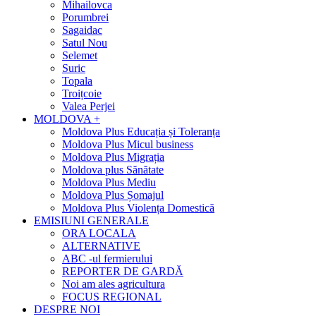
Mihailovca
Porumbrei
Sagaidac
Satul Nou
Selemet
Suric
Topala
Troițcoie
Valea Perjei
MOLDOVA +
Moldova Plus Educația și Toleranța
Moldova Plus Micul business
Moldova Plus Migrația
Moldova plus Sănătate
Moldova Plus Mediu
Moldova Plus Șomajul
Moldova Plus Violența Domestică
EMISIUNI GENERALE
ORA LOCALA
ALTERNATIVE
ABC -ul fermierului
REPORTER DE GARDĂ
Noi am ales agricultura
FOCUS REGIONAL
DESPRE NOI