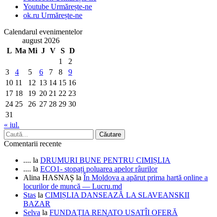
Youtube
Urmărește-ne
ok.ru
Urmărește-ne
Calendarul evenimentelor
august 2026
L
Ma
Mi
J
V
S
D
1
2
3
4
5
6
7
8
9
10
11
12
13
14
15
16
17
18
19
20
21
22
23
24
25
26
27
28
29
30
31
« iul.
Comentarii recente
....
la
DRUMURI BUNE PENTRU CIMIȘLIA
....
la
ECO1- stopați poluarea apelor râurilor
Alina HASNAȘ
la
În Moldova a apărut prima hartă online a
locurilor de muncă — Lucru.md
Stas
la
CIMIȘLIA DANSEAZĂ LA SLAVEANSKII
BAZAR
Selva
la
FUNDAȚIA RENATO USATÎI OFERĂ