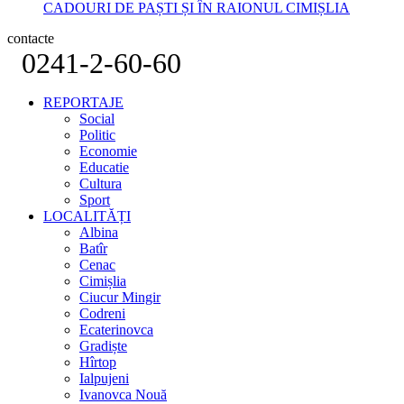
CADOURI DE PAȘTI ȘI ÎN RAIONUL CIMIȘLIA
contacte
0241-2-60-60
REPORTAJE
Social
Politic
Economie
Educatie
Cultura
Sport
LOCALITĂȚI
Albina
Batîr
Cenac
Cimișlia
Ciucur Mingir
Codreni
Ecaterinovca
Gradiște
Hîrtop
Ialpujeni
Ivanovca Nouă