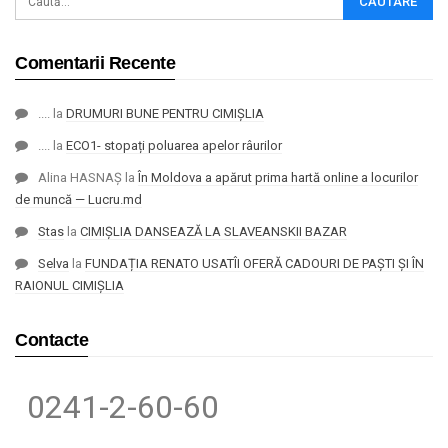
Comentarii Recente
....
la
DRUMURI BUNE PENTRU CIMIȘLIA
....
la
ECO1- stopați poluarea apelor râurilor
Alina HASNAȘ
la
În Moldova a apărut prima hartă online a locurilor
de muncă — Lucru.md
Stas
la
CIMIȘLIA DANSEAZĂ LA SLAVEANSKII BAZAR
Selva
la
FUNDAȚIA RENATO USATÎI OFERĂ CADOURI DE PAȘTI ȘI ÎN
RAIONUL CIMIȘLIA
Contacte
0241-2-60-60