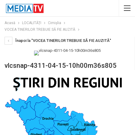
Acasă
LOCALITĂȚI
Cimișlia
VOCEA TINERILOR TREBUIE SĂ FIE AUZITĂ
Înapoi la "VOCEA TINERILOR TREBUIE SĂ FIE AUZITĂ"
vlcsnap-4311-04-15-10h00m36s805