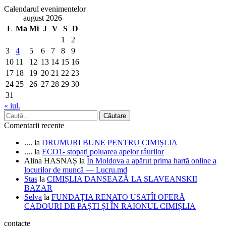
Calendarul evenimentelor
august 2026
L
Ma
Mi
J
V
S
D
1
2
3
4
5
6
7
8
9
10
11
12
13
14
15
16
17
18
19
20
21
22
23
24
25
26
27
28
29
30
31
« iul.
Comentarii recente
....
la
DRUMURI BUNE PENTRU CIMIȘLIA
....
la
ECO1- stopați poluarea apelor râurilor
Alina HASNAȘ
la
În Moldova a apărut prima hartă online a
locurilor de muncă — Lucru.md
Stas
la
CIMIȘLIA DANSEAZĂ LA SLAVEANSKII
BAZAR
Selva
la
FUNDAȚIA RENATO USATÎI OFERĂ
CADOURI DE PAȘTI ȘI ÎN RAIONUL CIMIȘLIA
contacte