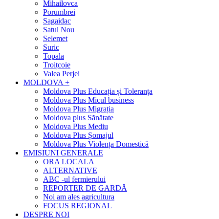
Mihailovca
Porumbrei
Sagaidac
Satul Nou
Selemet
Suric
Topala
Troițcoie
Valea Perjei
MOLDOVA +
Moldova Plus Educația și Toleranța
Moldova Plus Micul business
Moldova Plus Migrația
Moldova plus Sănătate
Moldova Plus Mediu
Moldova Plus Șomajul
Moldova Plus Violența Domestică
EMISIUNI GENERALE
ORA LOCALA
ALTERNATIVE
ABC -ul fermierului
REPORTER DE GARDĂ
Noi am ales agricultura
FOCUS REGIONAL
DESPRE NOI