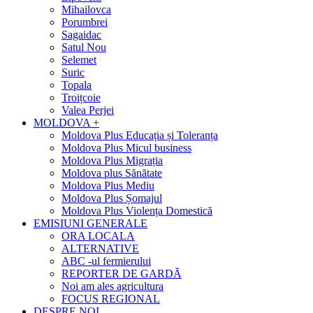
Mihailovca
Porumbrei
Sagaidac
Satul Nou
Selemet
Suric
Topala
Troițcoie
Valea Perjei
MOLDOVA +
Moldova Plus Educația și Toleranța
Moldova Plus Micul business
Moldova Plus Migrația
Moldova plus Sănătate
Moldova Plus Mediu
Moldova Plus Șomajul
Moldova Plus Violența Domestică
EMISIUNI GENERALE
ORA LOCALA
ALTERNATIVE
ABC -ul fermierului
REPORTER DE GARDĂ
Noi am ales agricultura
FOCUS REGIONAL
DESPRE NOI