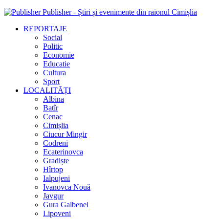
Publisher - Știri și evenimente din raionul Cimișlia
REPORTAJE
Social
Politic
Economie
Educatie
Cultura
Sport
LOCALITĂȚI
Albina
Batîr
Cenac
Cimișlia
Ciucur Mingir
Codreni
Ecaterinovca
Gradiște
Hîrtop
Ialpujeni
Ivanovca Nouă
Javgur
Gura Galbenei
Lipoveni