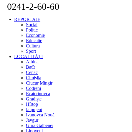
0241-2-60-60
REPORTAJE
Social
Politic
Economie
Educatie
Cultura
Sport
LOCALITĂȚI
Albina
Batîr
Cenac
Cimișlia
Ciucur Mingir
Codreni
Ecaterinovca
Gradiște
Hîrtop
Ialpujeni
Ivanovca Nouă
Javgur
Gura Galbenei
Lipoveni