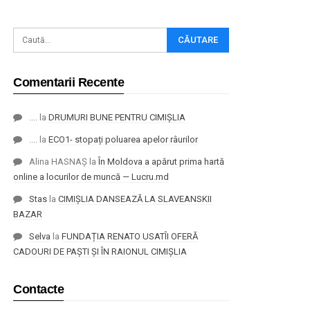
Comentarii Recente
....
la
DRUMURI BUNE PENTRU CIMIȘLIA
....
la
ECO1- stopați poluarea apelor râurilor
Alina HASNAȘ
la
În Moldova a apărut prima hartă
online a locurilor de muncă — Lucru.md
Stas
la
CIMIȘLIA DANSEAZĂ LA SLAVEANSKII
BAZAR
Selva
la
FUNDAȚIA RENATO USATÎI OFERĂ
CADOURI DE PAȘTI ȘI ÎN RAIONUL CIMIȘLIA
Contacte