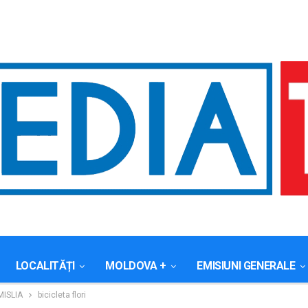
LOCALITĂȚI
MOLDOVA +
EMISIUNI GENERALE
MISLIA
bicicleta flori